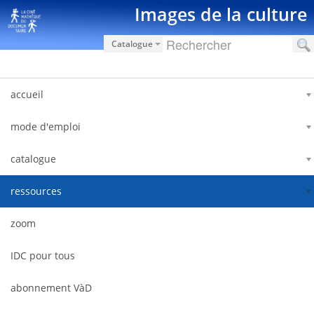
Saut au contenu
Images de la culture
Catalogue
accueil
mode d'emploi
catalogue
ressources
zoom
IDC pour tous
abonnement VàD