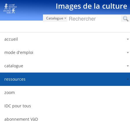
Saut au contenu
Images de la culture
Catalogue
accueil
mode d'emploi
catalogue
ressources
zoom
IDC pour tous
abonnement VàD