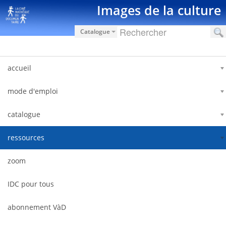
Saut au contenu
Images de la culture
Catalogue
accueil
mode d'emploi
catalogue
ressources
zoom
IDC pour tous
abonnement VàD