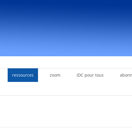
ressources
zoom
IDC pour tous
abon