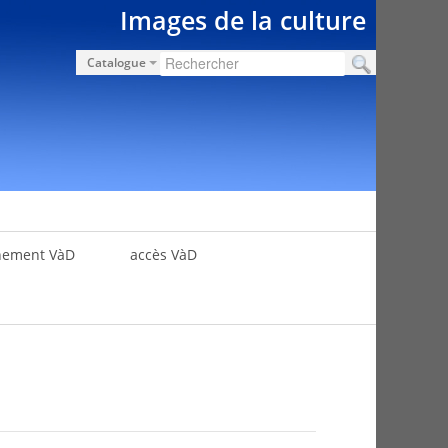
Images de la culture
Catalogue
nement VàD
accès VàD