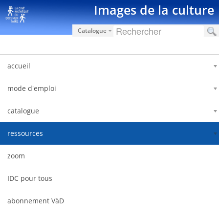
Saut au contenu
Images de la culture
Catalogue
accueil
mode d'emploi
catalogue
ressources
zoom
IDC pour tous
abonnement VàD