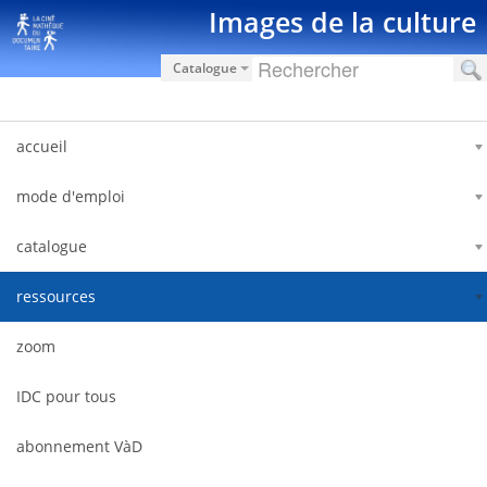
Saut au contenu
Images de la culture
Catalogue
accueil
mode d'emploi
catalogue
ressources
zoom
IDC pour tous
abonnement VàD