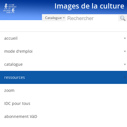
Saut au contenu
Images de la culture
Catalogue
accueil
mode d'emploi
catalogue
ressources
zoom
IDC pour tous
abonnement VàD