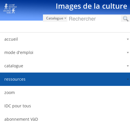
Saut au contenu
Images de la culture
Catalogue
accueil
mode d'emploi
catalogue
ressources
zoom
IDC pour tous
abonnement VàD