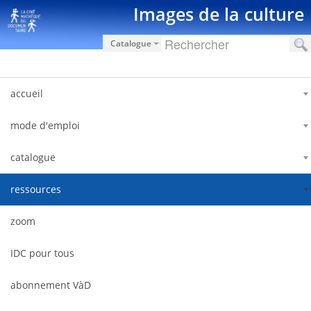
Saut au contenu
Images de la culture
Catalogue
accueil
mode d'emploi
catalogue
ressources
zoom
IDC pour tous
abonnement VàD