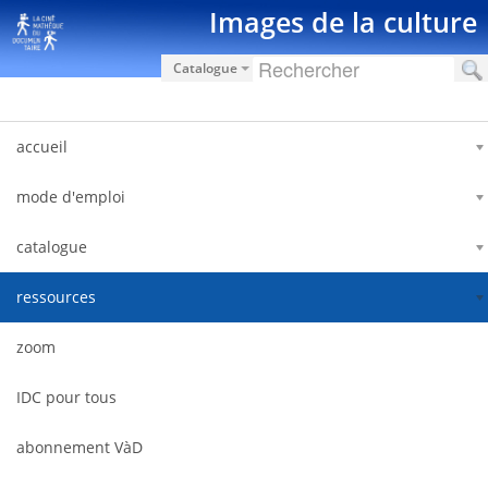
Saut au contenu
Images de la culture
Catalogue
accueil
mode d'emploi
catalogue
ressources
zoom
IDC pour tous
abonnement VàD