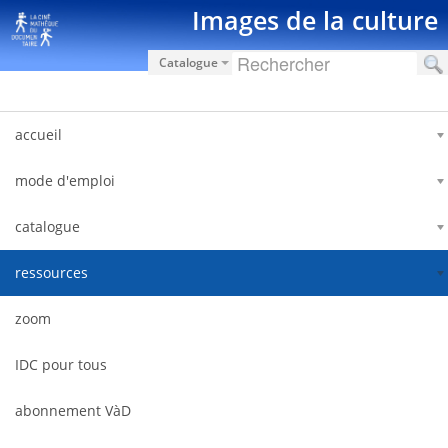
Saut au contenu
Images de la culture
Catalogue
accueil
mode d'emploi
catalogue
ressources
zoom
IDC pour tous
abonnement VàD