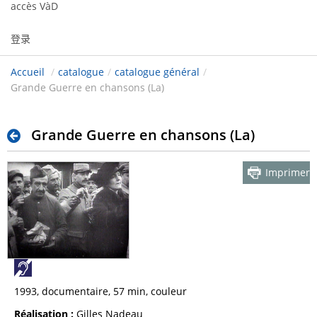
accès VàD
登录
Accueil
/
catalogue
/
catalogue général
/
Grande Guerre en chansons (La)
Grande Guerre en chansons (La)
Imprimer
1993, documentaire, 57 min, couleur
Réalisation :
Gilles Nadeau