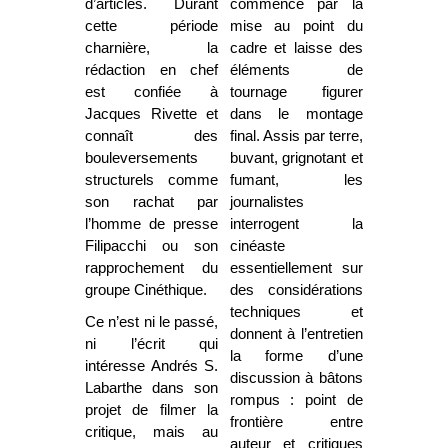
d’articles. Durant
commence par la
cette période
mise au point du
charnière, la
cadre et laisse des
rédaction en chef
éléments de
est confiée à
tournage figurer
Jacques Rivette et
dans le montage
connaît des
final. Assis par terre,
bouleversements
buvant, grignotant et
structurels comme
fumant, les
son rachat par
journalistes
l’homme de presse
interrogent la
Filipacchi ou son
cinéaste
rapprochement du
essentiellement sur
groupe Cinéthique.
des considérations
techniques et
Ce n’est ni le passé,
donnent à l’entretien
ni l’écrit qui
la forme d’une
intéresse Andrés S.
discussion à bâtons
Labarthe dans son
rompus : point de
projet de filmer la
frontière entre
critique, mais au
auteur et critiques