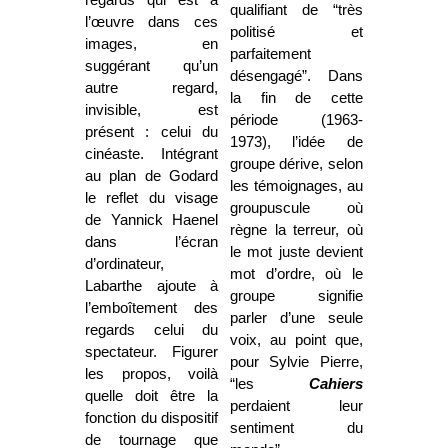
qualifiant de “très
l’œuvre dans ces
politisé et
images, en
parfaitement
suggérant qu’un
désengagé”. Dans
autre regard,
la fin de cette
invisible, est
période (1963-
présent : celui du
1973), l’idée de
cinéaste. Intégrant
groupe dérive, selon
au plan de Godard
les témoignages, au
le reflet du visage
groupuscule où
de Yannick Haenel
règne la terreur, où
dans l’écran
le mot juste devient
d’ordinateur,
mot d’ordre, où le
Labarthe ajoute à
groupe signifie
l’emboîtement des
parler d’une seule
regards celui du
voix, au point que,
spectateur. Figurer
pour Sylvie Pierre,
les propos, voilà
“les
Cahiers
quelle doit être la
perdaient leur
fonction du dispositif
sentiment du
de tournage que