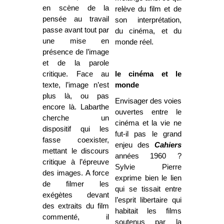
en scène de la
relève du film et de
pensée au travail
son interprétation,
passe avant tout par
du cinéma, et du
une mise en
monde réel.
présence de l’image
et de la parole
critique. Face au
le cinéma et le
texte, l’image n’est
monde
plus là, ou pas
Envisager des voies
encore là. Labarthe
ouvertes entre le
cherche un
cinéma et la vie ne
dispositif qui les
fut-il pas le grand
fasse coexister,
enjeu des
Cahiers
mettant le discours
années 1960 ?
critique à l’épreuve
Sylvie Pierre
des images. A force
exprime bien le lien
de filmer les
qui se tissait entre
exégètes devant
l’esprit libertaire qui
des extraits du film
habitait les films
commenté, il
soutenus par la