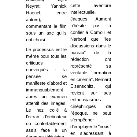
cette aventure
Neyrat, Yannick
intellectuelle.
Haenel, entre
Jacques Aumont
autres),
n’hésite pas à
commentant le film
confier à Comolli et
sous un axe qu’ils
Narboni que “les
ont choisi.
discussions dans le
Le processus est le
bureau” de la
même pour tous les
rédaction ont
critiques
représenté sa
convoqués : la
véritable “formation
pensée se
en cinéma”. Bernard
manifeste d’abord et
Eisenschitz, qui
immanquablement
revient sur ses
après un examen
enthousiasmes
attentif des images.
cinéphiliques de
Le nez collé à
l’époque, ne peut
l’écran d’ordinateur
s’empêcher
ou confortablement
d’employer le “nous”
assis face à un
en s’adressant à
écran de télévision :