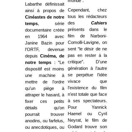
monde”.
Labarthe définissait
Cependant, chez
ainsi à propos de
tous les rédacteurs
Cinéastes de notre
des
Cahiers
temps
, série
présents dans le
documentaire créée
film de Narboni-
en 1964 avec
Comolli-Lavigne, on
Janine Bazin pour
sent “le désir de ne
l’ORTF, devenue
pas en rester à la
depuis
Cinéma, de
critique”. D’une
notre temps
: “Le
génération à l’autre
dispositif est moins
se
perpétue l’idée
une machine à
vivace que
mettre de l’ordre
l’existence du film
qu’un piège à
n’est totale que face
attraper le hasard, à
à ses spectateurs.
fixer ces petits
Pour Yannick
détails qu’on
Haenel ou Cyril
pourrait trouver
Neyrat, le film de
anodins, ou farfelus,
Godard trouve son
ou anecdotiques, ou