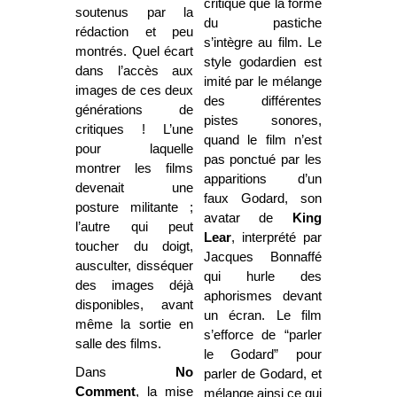
critique que la forme
soutenus par la
du pastiche
rédaction et peu
s’intègre au film. Le
montrés.
Quel écart
style godardien est
dans l’accès aux
imité par le mélange
images de ces deux
des différentes
générations de
pistes sonores,
critiques ! L’une
quand le film n’est
pour laquelle
pas ponctué par les
montrer les films
apparitions d’un
devenait une
faux Godard, son
posture militante ;
avatar de
King
l’autre qui peut
Lear
, interprété par
toucher du doigt,
Jacques Bonnaffé
ausculter, disséquer
qui hurle des
des images déjà
aphorismes devant
disponibles, avant
un écran. Le film
même la sortie en
s’efforce de “parler
salle des films.
le Godard” pour
Dans
No
parler de Godard, et
Comment
, la mise
mélange ainsi ce qui