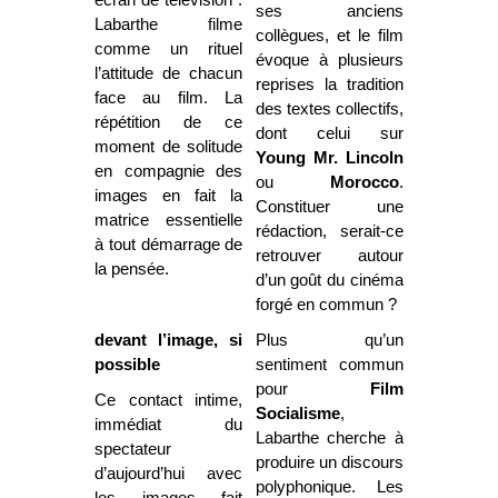
ses anciens
Labarthe filme
collègues, et le film
comme un rituel
évoque à plusieurs
l’attitude de chacun
reprises la tradition
face au film. La
des textes collectifs,
répétition de ce
dont celui sur
moment de solitude
Young Mr. Lincoln
en compagnie des
ou
Morocco
.
images en fait la
Constituer une
matrice essentielle
rédaction, serait-ce
à tout démarrage de
retrouver autour
la pensée.
d’un goût du cinéma
forgé en commun ?
devant l’image, si
Plus qu’un
possible
sentiment commun
pour
Film
Ce contact intime,
Socialisme
,
immédiat du
Labarthe cherche à
spectateur
produire un discours
d’aujourd’hui avec
polyphonique. Les
les images fait