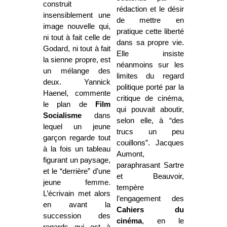
construit
rédaction et le désir
insensiblement une
de mettre en
image nouvelle qui,
pratique cette liberté
ni tout à fait celle de
dans sa propre vie.
Godard, ni tout à fait
Elle insiste
la sienne propre, est
néanmoins sur les
un mélange des
limites du regard
deux. Yannick
politique porté par la
Haenel, commente
critique de cinéma,
le plan de
Film
qui pouvait aboutir,
Socialisme
dans
selon elle, à “des
lequel un jeune
trucs un peu
garçon regarde tout
couillons”. Jacques
à la fois un tableau
Aumont,
figurant un paysage,
paraphrasant Sartre
et le “derrière” d’une
et Beauvoir,
jeune femme.
tempère
L’écrivain met alors
l’engagement des
en avant la
Cahiers du
succession des
cinéma
, en le
regards qui est à