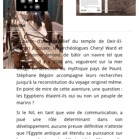
Résumé
A partir d'un bas-relief du temple de Deir-El-
Bahari à Louxor, les archéologues Cheryl Ward et
Tom Vosmer tentent de bâtir un navire tel que
ceux qui, il y a 3500 ans, voguèrent sur la mer
Rouge en direction du mythique pays de Pount.
Stéphane Bégoin accompagne leurs recherches
jusqu'à la reconstitution du voyage originel même.
En point de mire de cette aventure, une question :
les Egyptiens étaient-ils oui ou non un peuple de
marins ?
Si le Nil, en tant que voie de communication, a
joué une rôle déterminant dans son
développement, aucune preuve définitive n'atteste
que l'Egypte antique ait étendu sa puissance sur