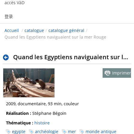
accès VàD
登录
Accueil
/
catalogue
/
catalogue général
/
Quand les Egyptiens naviguaient sur la mer Rouge
Quand les Egyptiens naviguaient sur la mer Rouge
Imprimer
2009, documentaire, 93 min, couleur
Réalisation :
Stéphane Bégoin
Thématique :
histoire
egypte
archéologie
mer
monde antique