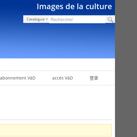
Images de la culture
Catalogue
abonnement VàD
accès VàD
登录