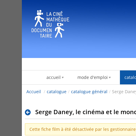
跳转到内容
accueil
mode d'emploi
catal
Accueil
/
catalogue
/
catalogue général
/
Serge Daney
Serge Daney, le cinéma et le mon
Cette fiche film à été désactivée par les gestionnair