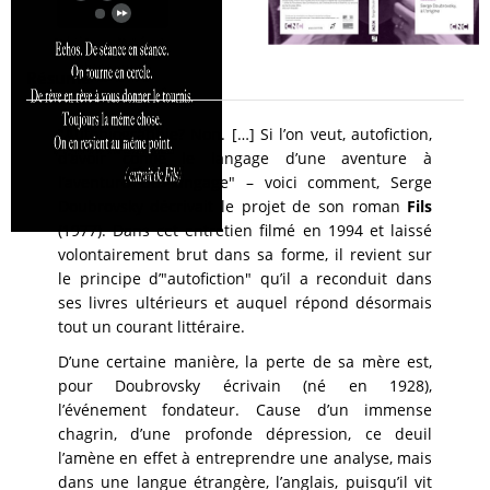
Résumé
"Autobiographie? Non. […] Si l’on veut, autofiction,
d’avoir confié le langage d’une aventure à
l’aventure du langage" – voici comment, Serge
Doubrovsky décrivait le projet de son roman
Fils
(1977). Dans cet entretien filmé en 1994 et laissé
volontairement brut dans sa forme, il revient sur
le principe d’"autofiction" qu’il a reconduit dans
ses livres ultérieurs et auquel répond désormais
tout un courant littéraire.
D’une certaine manière, la perte de sa mère est,
pour Doubrovsky écrivain (né en 1928),
l’événement fondateur. Cause d’un immense
chagrin, d’une profonde dépression, ce deuil
l’amène en effet à entreprendre une analyse, mais
dans une langue étrangère, l’anglais, puisqu’il vit