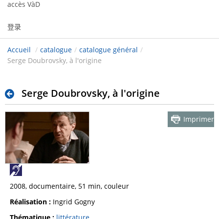
accès VàD
登录
Accueil
/
catalogue
/
catalogue général
/
Serge Doubrovsky, à l'origine
Serge Doubrovsky, à l'origine
Imprimer
2008, documentaire, 51 min, couleur
Réalisation :
Ingrid Gogny
Thématique :
littérature