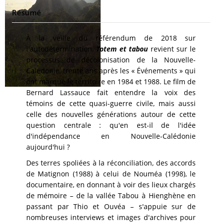
Résumé
À la veille du référendum de 2018 sur
l'autodétermination,
Totem et tabou
revient sur le
processus de décolonisation de la Nouvelle-
Calédonie, trente ans après les « Événements » qui
ont marqué le territoire en 1984 et 1988. Le film de
Bernard Lassauce fait entendre la voix des
témoins de cette quasi-guerre civile, mais aussi
celle des nouvelles générations autour de cette
question centrale : qu'en est-il de l'idée
d'indépendance en Nouvelle-Calédonie
aujourd'hui ?
Des terres spoliées à la réconciliation, des accords
de Matignon (1988) à celui de Nouméa (1998), le
documentaire, en donnant à voir des lieux chargés
de mémoire – de la vallée Tabou à Hienghène en
passant par Thio et Ouvéa – s'appuie sur de
nombreuses interviews et images d'archives pour