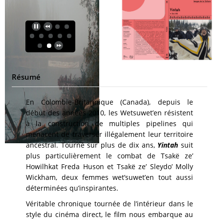
Résumé
En Colombie-Britannique (Canada), depuis le
début des années 2010, les Wetsuwet’en résistent
à la construction de multiples pipelines qui
menacent de traverser illégalement leur territoire
ancestral. Tourné sur plus de dix ans,
Yintah
suit
plus particulièrement le combat de Tsakë ze’
Howilhkat Freda Huson et Tsakë ze’ Sleydo’ Molly
Wickham, deux femmes wet’suwet’en tout aussi
déterminées qu’inspirantes.
Véritable chronique tournée de l’intérieur dans le
style du cinéma direct, le film nous embarque au