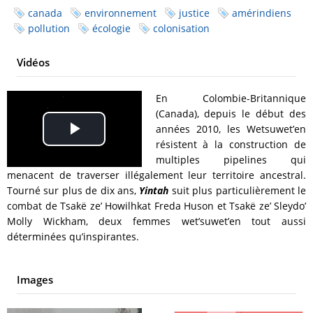
canada
environnement
justice
amérindiens
pollution
écologie
colonisation
Vidéos
En Colombie-Britannique
(Canada), depuis le début des
années 2010, les Wetsuwet’en
Play
résistent à la construction de
multiples pipelines qui
Video
menacent de traverser illégalement leur territoire ancestral.
Tourné sur plus de dix ans,
Yintah
suit plus particulièrement le
combat de Tsakë ze’ Howilhkat Freda Huson et Tsakë ze’ Sleydo’
Molly Wickham, deux femmes wet’suwet’en tout aussi
déterminées qu’inspirantes.
Images