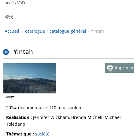
accès VàD
登录
Accueil
/
catalogue
/
catalogue général
/
Yintah
Yintah
Imprimer
2024, documentaire, 110 min, couleur
Réalisation :
Jennifer Wickham, Brenda Michell, Michael
Toledano
Thématique :
société