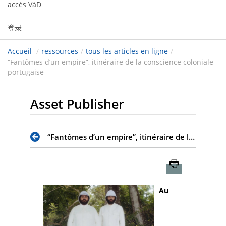
accès VàD
登录
Accueil
/
ressources
/
tous les articles en ligne
/
“Fantômes d’un empire”, itinéraire de la conscience coloniale
portugaise
Asset Publisher
“Fantômes d’un empire”, itinéraire de la conscience coloniale portugaise
Imprimer
Au