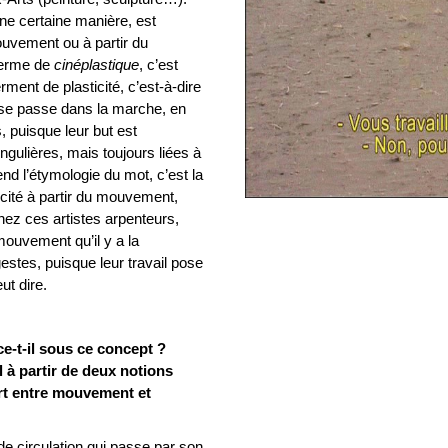
une certaine manière, est
ouvement ou à partir du
terme de
cinéplastique
, c’est
nt de plasticité, c’est-à-dire
 se passe dans la marche, en
, puisque leur but est
ngulières, mais toujours liées à
end l’étymologie du mot, c’est la
icité à partir du mouvement,
 ces artistes arpenteurs,
mouvement qu’il y a la
gestes, puisque leur travail pose
ut dire.
e-t-il sous ce concept ?
l à partir de deux notions
ort entre mouvement et
de circulation qui passe par son