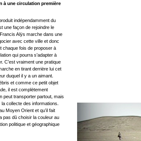
on à une circulation première
e produit indépendamment du
 une façon de rejoindre le
Francis Alÿs marche dans une
ocier avec cette ville et donc
git chaque fois de proposer à
ulation qui pourra s’adapter à
iser. C’est vraiment une pratique
marche en tirant derrière lui cet
eur duquel il y a un aimant.
ébris et comme ce petit objet
nade, il est complètement
on peut transporter partout, mais
 la collecte des informations.
u Moyen Orient et qu’il fait
n’a pas dû choisir la couleur au
tion politique et géographique