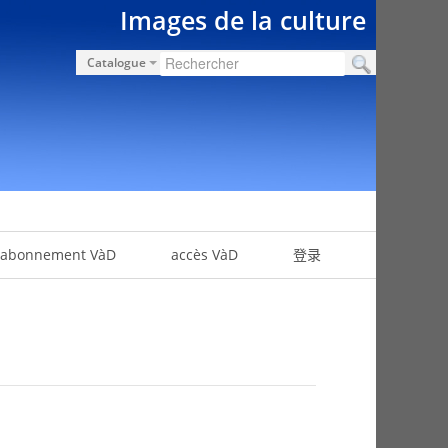
Images de la culture
Catalogue
abonnement VàD
accès VàD
登录