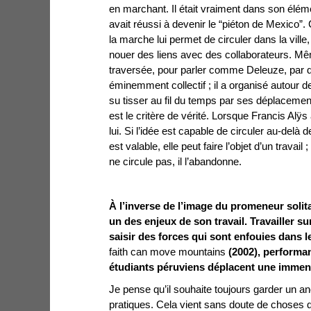
en marchant. Il était vraiment dans son élémen
avait réussi à devenir le “piéton de Mexico”. 
la marche lui permet de circuler dans la vill
nouer des liens avec des collaborateurs. Mê
traversée, pour parler comme Deleuze, par des
éminemment collectif ; il a organisé autour de 
su tisser au fil du temps par ses déplacements
est le critère de vérité. Lorsque Francis Alÿs 
lui. Si l’idée est capable de circuler au-delà d
est valable, elle peut faire l’objet d’un travail
ne circule pas, il l’abandonne.
À l’inverse de l’image du promeneur solitai
un des enjeux de son travail. Travailler sur
saisir des forces qui sont enfouies dans 
faith can move mountains
(2002), performan
étudiants péruviens déplacent une immen
Je pense qu’il souhaite toujours garder un a
pratiques. Cela vient sans doute de choses qu’