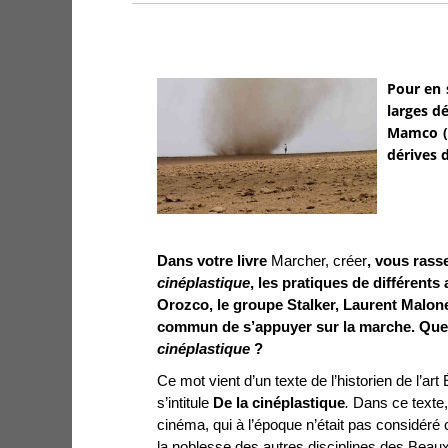
Pour en 
larges dé
Mamco (M
dérives d
Dans votre livre
Marcher, créer
, vous rass
cinéplastique
, les pratiques de différents 
Orozco, le groupe Stalker, Laurent Malon
commun de s’appuyer sur la marche. Que 
cinéplastique
?
Ce mot vient d’un texte de l’historien de l’art
s’intitule
De la cinéplastique
.
Dans ce texte,
cinéma, qui à l’époque n’était pas considéré 
la noblesse des autres disciplines des Beaux