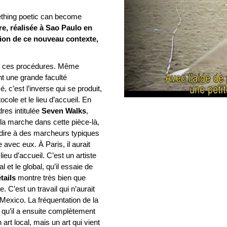
thing poetic can become
tre, réalisée à Sao Paulo en
ion de ce nouveau contexte,
 de ces procédures. Même
nt une grande faculté
, c’est l’inverse qui se produit,
ocole et le lieu d’accueil. En
res intitulée
Seven Walks
,
 la marche dans cette pièce-là,
à-dire à des marcheurs typiques
 avec eux. À Paris, il aurait
ieu d’accueil. C’est un artiste
l et le global, qu’il essaie de
tails
montre très bien que
e. C’est un travail qui n’aurait
à Mexico. La fréquentation de la
 qu’il a ensuite complètement
n art local, mais un art qui vient