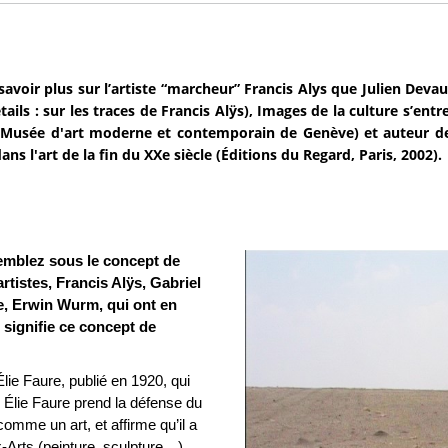
savoir plus sur l’artiste “marcheur” Francis Alys que Julien Devau
tails : sur les traces de Francis Alÿs), Images de la culture s’ent
usée d'art moderne et contemporain de Genève) et auteur de M
ans l'art de la fin du XXe siècle (Éditions du Regard, Paris, 2002).
emblez sous le concept de
artistes, Francis Alÿs, Gabriel
e, Erwin Wurm, qui ont en
signifie ce concept de
 Élie Faure, publié en 1920, qui
 Élie Faure prend la défense du
comme un art, et affirme qu’il a
-Arts (peinture, sculpture…).