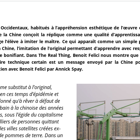
 Occidentaux, habitués à l’appréhension esthétique de l’œuvre o
e la Chine conçoit la réplique comme une qualité d’apprentissa
e l’élève à imiter le maître. Ce qui apparaît comme un simple 
n Chine, l’imitation de l’original permettant d’apprendre avec re
le bonifiant. Dans The Real Thing, Benoit Felici nous montre que 
aire technique certain est un message envoyé par la Chine po
ien avec Benoit Felici par Annick Spay.
e substitut à l’original,
 en ces temps d’épidémie et
donné qu’à rêver à défaut de
bain à la chinoise des années
s, sous l’égide du capitalisme
lliers de personnes quittant
s villes satellites créées ex-
 de pommes de terre. Dans un