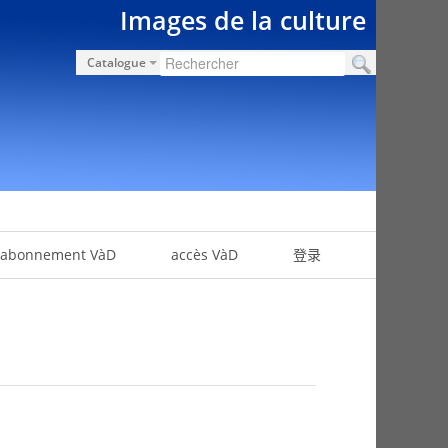
Images de la culture
Catalogue
abonnement VàD
accès VàD
登录