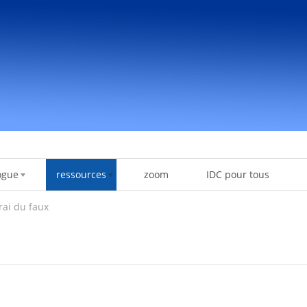
ogue
ressources
zoom
IDC pour tous
rai du faux