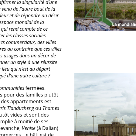
ffirmer la singularité d’une
 venu de l’autre bout de la
leur et de répondre au désir
l’espace mondial de la
, qui rend compte de ce
r les classes sociales
ecs commerciaux, des villes
res au contraire que ces villes
 des usages dans un décor de
nner un style à une réussite
lieu qui n’est au départ
pé d’une autre culture ?
communities
fermées.
s pour des familles plutôt
n des appartements est
ris Tianducheng
ou
Thames
lutôt vides et sont des
mplie à moitié de ses
 revanche,
Venise
(à Dalian)
mmerces. Le bâti est de