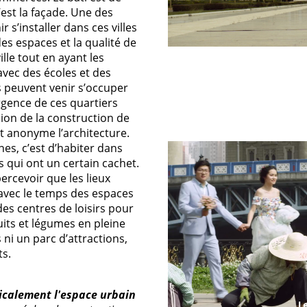
’est la façade. Une des
r s’installer dans ces villes
des espaces et la qualité de
ille tout en ayant les
avec des écoles et des
s peuvent venir s’occuper
rgence de ces quartiers
sion de la construction de
t anonyme l’architecture.
es, c’est d’habiter dans
s qui ont un certain cachet.
percevoir que les lieux
 avec le temps des espaces
 des centres de loisirs pour
its et légumes en pleine
as ni un parc d’attractions,
ts.
icalement l'espace urbain