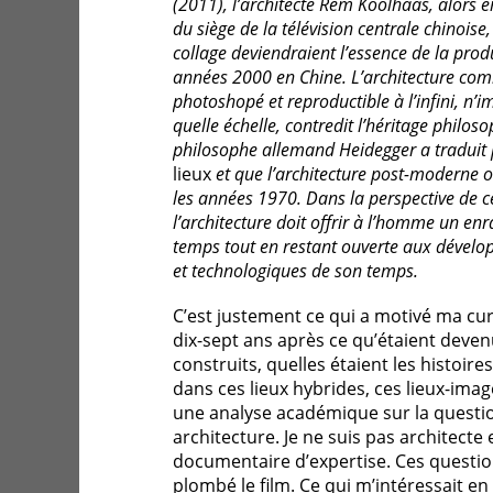
(2011), l’architecte Rem Koolhaas, alors 
du siège de la télévision centrale chinoise, 
collage deviendraient l’essence de la prod
années 2000 en Chine. L’architecture co
photoshopé et reproductible à l’infini, n’
quelle échelle, contredit l’héritage philos
philosophe allemand Heidegger a traduit p
lieux
et que l’architecture post-moderne 
les années 1970. Dans la perspective de c
l’architecture doit offrir à l’homme un en
temps tout en restant ouverte aux dével
et technologiques de son temps.
C’est justement ce qui a motivé ma cur
dix-sept ans après ce qu’étaient deve
construits, quelles étaient les histoir
dans ces lieux hybrides, ces lieux-image
une analyse académique sur la questio
architecture. Je ne suis pas architecte 
documentaire d’expertise. Ces questi
plombé le film. Ce qui m’intéressait en