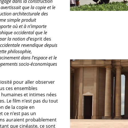
engagé dans la construction
avertissait que la copie et le
uction architecturale des
mme simple produit
importe où et à n’importe
ophique occidental que le
ar la notion d’
esprit des
occidentale revendique depuis
ette philosophie,
racinement dans l’espace et le
oppements socio-économiques
iosité pour aller observer
nus ces ensembles
es humaines et intimes nées
s. Le film n’est pas du tout
n de la copie en
et ce n’est pas un
ons auraient probablement
 tant que cinéaste, ce sont