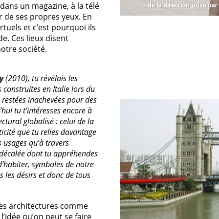
 dans un magazine, à la télé
 de ses propres yeux. En
tuels et c’est pourquoi ils
e. Ces lieux disent
tre société.
ly
(2010), tu révélais les
construites en Italie lors du
estées inachevées pour des
hui tu t’intéresses encore à
ural globalisé : celui de la
icité que tu relies davantage
s usages qu’à travers
re décalée dont tu appréhendes
d’habiter, symboles de notre
ous les désirs et donc de tous
r des architectures comme
l’idée qu’on peut se faire