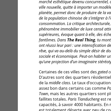
marché esthétique devenu concurrentiel, a
ville nouvelle, quitte à importer un modèle
planète, permet donc de produire de la va
de la population chinoise de s’intégrer à 
consommation. La critique architecturale
phénomène immobilier de luxe censé attire
supérieures, évoque quant à elle, des éch
fantômes. Dans
The Real Thing
, tu mont
ont réussi leur pari : une intensification
rêve, qui va au-delà du simple désir de do
sociale et économique. Peut-on habiter un 
qu’une projection d’un imaginaire stéréoty
Certaines de ces villes sont des
gated 
D’autres sont des quartiers résidentiel
de la
middle class
. Le taux d’occupatio
assez bon dans certains cas comme
Pa
Town
, mais les autres quartiers sont p
faillites totales.
Paris Tianducheng
est re
capacités, à savoir 4000 habitants. En
est totalement déserte avec peu de co