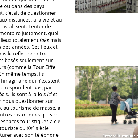
ne ou dans des pays
t, c’était de questionner
x distances, à la vie et au
 cristallisent. Tenter de
entaire justement, quel
 lieux totalement
fake
mais
s des années. Ces lieux et
ois le reflet de notre
x et basés seulement sur
urs (comme la Tour Eiffel
 En même temps, ils
’imaginaire qui n’existent
 correspondent pas, par
is. Ils sont à la fois
ici et
r nous questionner sur
, au tourisme de masse, à
ntres historiques qui sont
 espaces touristiques à ciel
e
ouriste du XX
siècle
pturer avec son téléphone