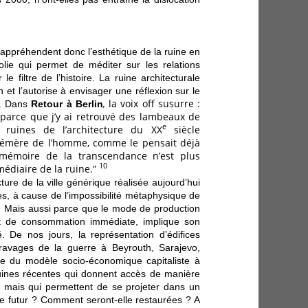
 appréhendent donc l’esthétique de la ruine en
lie qui permet de méditer sur les relations
 filtre de l’histoire. La ruine architecturale
in et l’autorise à envisager une réflexion sur le
,
la voix off susurre :
s. Dans
Retour à Berlin
st parce que j’y ai retrouvé des lambeaux de
e
s ruines de l’architecture du XX
siècle
phémère de l’homme, comme le pensait déjà
mémoire de la transcendance n’est plus
10
rmédiaire de la ruine.”
ecture de la ville générique réalisée aujourd’hui
es, à cause de l’impossibilité métaphysique de
r. Mais aussi parce que le mode de production
it de
consommation immédiate, implique son
 De nos jours, la représentation d’édifices
ravages de la guerre à Beyrouth, Sarajevo,
te du modèle socio-économique capitaliste à
 ruines récentes qui donnent accès de manière
 mais qui permettent de se projeter dans un
 futur ? Comment seront-elle restaurées ? A