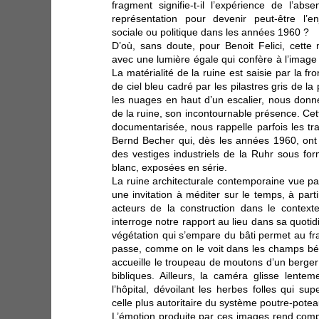
fragment signifie-t-il l’expérience de l’ab
représentation pour devenir peut-être l’en
sociale ou politique dans les années 1960 ?
D’où, sans doute, pour Benoit Felici, cette 
avec une lumière égale qui confère à l’image
La matérialité de la ruine est saisie par la f
de ciel bleu cadré par les pilastres gris de la
les nuages en haut d’un escalier, nous donne
de la ruine, son incontournable présence. Cette
documentarisée, nous rappelle parfois les tr
Bernd Becher qui, dès les années 1960, ont
des vestiges industriels de la Ruhr sous fo
blanc, exposées en série.
La ruine architecturale contemporaine vue pa
une invitation à méditer sur le temps, à part
acteurs de la construction dans le contexte 
interroge notre rapport au lieu dans sa quotidie
végétation qui s’empare du bâti permet au fr
passe, comme on le voit dans les champs bé
accueille le troupeau de moutons d’un berger 
bibliques. Ailleurs, la caméra glisse lentem
l’hôpital, dévoilant les herbes folles qui su
celle plus autoritaire du système poutre-potea
L’émotion produite par ces images rend comp