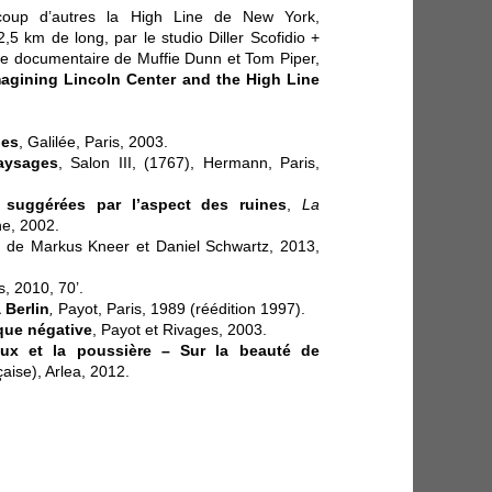
oup d’autres la High Line de New York,
,5 km de long, par le studio Diller Scofidio +
 le documentaire de Muffie Dunn et Tom Piper,
imagining Lincoln Center and the High Line
nes
, Galilée, Paris, 2003.
aysages
, Salon III, (1767), Hermann, Paris,
 suggérées par l’aspect des ruines
,
La
e, 2002.
, de Markus Kneer et Daniel Schwartz, 2013,
s, 2010, 70’.
 Berlin
,
Payot, Paris, 1989 (réédition 1997).
que négative
, Payot et Rivages, 2003.
ux et la poussière – Sur la beauté de
aise), Arlea, 2012.