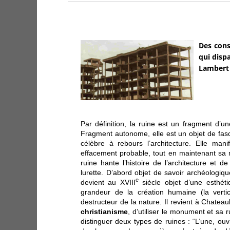
Des cons
qui dispa
Lambert 
Par définition, la ruine est un fragment d’un
Fragment autonome, elle est un objet de fasci
célèbre à rebours l’architecture. Elle mani
effacement probable, tout en maintenant sa m
ruine hante l’histoire de l’architecture et d
lurette. D’abord objet de savoir archéologiq
e
devient au XVIII
siècle objet d’une esthéti
grandeur de la création humaine (la vertica
destructeur de la nature. Il revient à Chate
christianisme
, d’utiliser le monument et sa r
distinguer deux types de ruines : “L’une, ou