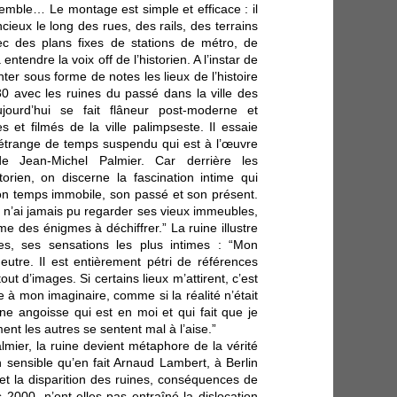
semble… Le montage est simple et efficace : il
ncieux le long des rues, des rails, des terrains
ec des plans fixes de stations de métro, de
ntendre la voix off de l’historien. A l’instar de
nter sous forme de notes les lieux de l’histoire
 avec les ruines du passé dans la ville des
jourd’hui se fait flâneur post-moderne et
 et filmés de la ville palimpseste. Il essaie
 étrange de temps suspendu qui est à l’œuvre
de Jean-Michel Palmier. Car derrière les
storien, on discerne la fascination intime qui
t son temps immobile, son passé et son présent.
 n’ai jamais pu regarder ses vieux immeubles,
 des énigmes à déchiffrer.” La ruine illustre
s, ses sensations les plus intimes : “Mon
neutre. Il est entièrement pétri de références
tout d’images. Si certains lieux m’attirent, c’est
 à mon imaginaire, comme si la réalité n’était
une angoisse qui est en moi et qui fait que je
nt les autres se sentent mal à l’aise.”
lmier, la ruine devient métaphore de la vérité
on sensible qu’en fait Arnaud Lambert, à Berlin
et la disparition des ruines, conséquences de
2000, n’ont-elles pas entraîné la dislocation