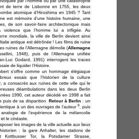
 provoquée par l’homme ou par une catastrophe
nt de terre de Lisbonne en 1755, les deux
 bombe atomique d’Hiroshima en 1945 ? Tant
ruine est mémoire d’une histoire humaine, une
les, de son savoir-faire architectonique mais
a violence que l’homme lui a infligée. Au
e mondiale, la ville de Berlin devient ainsi
Italie antique est détrônée ! Les films de ruine
Les ruines de l’Allemagne démolie (
Allemagne
ellini, 1948), puis de l’Allemagne unifiée
an-Luc Godard, 1991) interrogent les traces
aie de liquider l’Histoire.
bert s’offre comme un hommage élégiaque
reux essais que l’historien de la culture
 a consacrés aux ruines de cette ville qui le
mbreuses déambulations dans les deux Berlin
nnées 1990, cet auteur décédé en 1998 a fait
e puis de sa disparition.
Retour à Berlin
: un
9
identique à un des ouvrages de l’auteur
, puis
 analogie de l’expérience de la mélancolie
 et le cinéaste.
poser les images de la ville actuelle aux lieux
storien : la gare Anhalter, les stations de
 Kottbusser Tor, la Potsdamer Strasse,