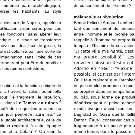
n immense parc archéologique,
de ce sentiment de l’Histoire ?
liser les habitants “au style
mélancolie et révolution
architecture de Naples, appelés à
Benoit Felici et Arnaud Lambert
tilisation visionnaires pour ces
tant que sentiment de mélanco
s fonctions, sans altérer leur
entre l’homme et le monde par le
torique. Le stade se transforme
rappelle à l’homme sa propre
f
hève par des jeux de glisse, la
temps et l’histoire de ses acte
“Si cette ville m’a hanté, c’e
al est colonisé par une sorte de
ma propre sensibilité.” Le
’imagination sans limite de ces
renvoient ainsi au destin é
rmettront peut-être de modifier
Adorno en 1966 : “Aucune 
c ces ruines contestées.
possible, si ce n’est par l’inte
Or, il faut craindre que l’archit
isation et la fonction critique de
ne puisse plus produire de ruin
, à travers la valeur potentielle
se projeter dans un temps futu
our “le fragment, le brouillon,
du bâti, sous forme de produ
4
ui, dans
Le Temps en ruines
dépérissement à peine achevé.
auté de ce qu’elles auraient pu
ruinés évoque aussi bien les 
un jour peut-être, aura lieu.” Le
Baghdad ou Gaza que la failli
e utopie architecturale, celle de
Detroit. Faut-il conserver ces
taliens œuvrant à cette époque
fragmentaire à un passé perdu
lerme et à Cefalù ? Ou bien le
même temps dans le passé et le