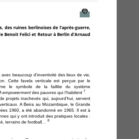
Imprimer
 des ruines berlinoises de l’après-guerre,
 de Benoit Felici et Retour à Berlin d’Arnaud
 avec beaucoup d’inventivité des lieux de vie,
n. Cette favela verticale est perçue par le
me le symbole de la faillite du système
7
lf-empowerment
des pauvres qui l’habitent
.
de projets inachevés qui, aujourd’hui, servent
s verticaux. A Beira au Mozambique, le Grande
nées 1960, a été abandonné en 1965. Il est à
es qui y ont introduit des pratiques locales :
8
hé, terrains de football…