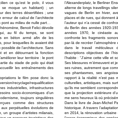
lien ce qu’est le polo, il vous
l’Alexanderplatz, le Berliner En
, se moque un habitant) ; un
alterne de longs travellings sile
r des terres désertifiées ; une
vagues de Berlin en hiver, av
rreur de calcul de l’architecte
places et de rues, qui donnent à e
n pont au milieu de nulle part…
l’auteur qui n’a cessé de confro
 phénomène, Benoit Felici dévoile
du Berlin des années 1920-1930
qui, au fil du temps, se sont
années 1970, le cinéaste au
es en béton armé afin de les
confronte les fragments sonores
s, pour lesquelles ils avaient été
par-là de recréer l’atmosphère
 possible de l’architecture. Sans
dans le travail méticuleux 
nt et en détournant la fonction
descriptions objectives de l’hi
améliorer leur territoire : le pont
l’habite : “J’aime cette ville e
artie du stade de polo qui était
Ses blessures m’émeuvent et je
ccueillir les entraînements des
ses ruines, autrement que comme
ses phantasmes, ses angoisse
priations le film pose donc la
rapport à la réalité n’est pas 
version/recyclage/requalification
culturelles, artistiques, mais sur
es industrielles, infrastructures
qu’ils me semblent correspondre
esoins socio-économiques d’un
que la projection extérieure d’
 modernisme, toujours singulières
me sens heureux là où préciséme
perçues comme des structures
Dans le livre de Jean-Michel Pa
t aux perpétuelles évolutions de
historique. A travers l’adaptati
, un groupe d’artistes milanais,
en 2014, la rénovation urbaine 
leur un parcours touristique des
l’essor économique des années 