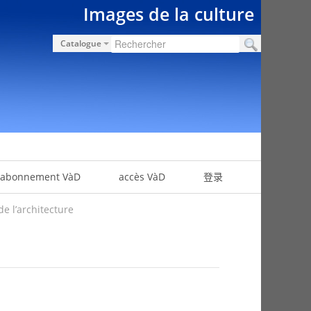
Images de la culture
Catalogue
abonnement VàD
accès VàD
登录
e l’architecture