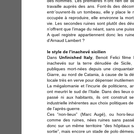
des hommes. Les premières n’ont rien de dé
travaille auprès des ans. Font-ils des décom
entr’ouvrent-ils un tombeau, elle y place le
occupée à reproduire, elle environne la mort
vie. Les secondes ruines sont plutôt des dév
n’offrent que l’image du néant, sans une puis
A quel registre appartiennent donc les ruine
d’Arnaud Lambert ?
le style de l’inachevé sicilien
Dans
Unfinished Italy
,
Benoit Felici filme
inachevés sur la terre dénudée de Sicile,
publiques mort-nées depuis une cinquantain
Giarre, au nord de Catania, à cause de la dés
locale très en verve pour dépenser inutilement l
La mégalomanie et l’incurie de politiciens, a
ont meurtri le sud de l’Italie. Dans des lieux 
passé ni aux habitants, ils ont construit s
industrielle inhérentes aux choix politiques de
de l’après-guerre.
Ces “non-lieux” (Marc Augé), ou hors-lieu
comme des ruines, nées ruines sans passé n
donc sur un même territoire “des hôpitaux 
sortie”, mais encore un stade de polo démesu