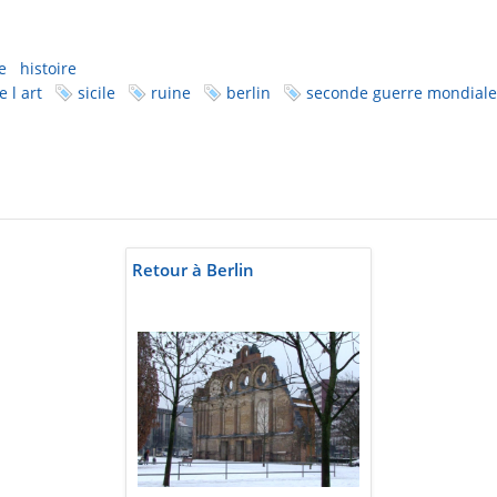
e
histoire
e l art
sicile
ruine
berlin
seconde guerre mondiale
Retour à Berlin