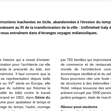
tructions inachevées en Sicile, abandonnées à l’érosion du temps,
raissent au fil de la transformation de la ville : Unfinished Italy
nous entraînent dans d’étranges voyages mélancoliques.
e histoire qui a cessé d’exister.
par 750 familles qui improvisent
nation pour l’architecte car elle
de commerce et de restauratio
feste la précarité du bâti, son
monde de l’architecture com
émoire. Il faut convenir que la
économique néolibéral et du
se
e sa représentation depuis belle
Nous pourrions citer une foule 
e
ue au XV
siècle en Europe, elle
de structures à des bidonville
que du sublime qui théorise la
Hotel, relique luxueuse des an
lité du bâti) contre le travail
présent occupé par 2500 personn
aubriand en 1802, dans
Génie du
jardins potagers, étals de marc
uine pour spatialiser le temps et
vrage du temps, l’autre, ouvrage
flâneur post-moderne