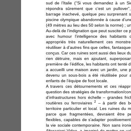
sud de l’Italie (“Si vous demandez à un Sici
répondra sûrement que c’est un pullover”
barrage inachevé, quelque peu surprenant su
piscine olympique abandonnée à cause d’une e
(49 mètres au lieu des 50 selon la norme) ; u
Au-delà de l’indignation que peut susciter ce
avec humour l’intelligence des habitants 
appropriés très naturellement ces monstr
réutiliser à d’autres fins que celles, fantasque
conçus. Car ces ruines sont aussi des lieux du
rien détruire, mais en ajoutant, superposa
première de l’édifice, les habitants ont tenté d’
a accueilli une maison avec un jardin, une p
devenu un sous-bois a été réutilisée pour a
enfants de l’équipe de foot locale.
A travers ces détournements et ces réappro
question des stratégies de transformation/con
d’infrastructures hors échelle – grandes frich
2
routières ou ferroviaires
– à partir des b
territoire particulier et local. Les ruines du
parce que fragmentées, devraient être 
flexibles, capables de s’adapter positivemen
la vie sociale contemporaine. Non sans ironie
Alterazioni Video, a imaginé de mettre en va