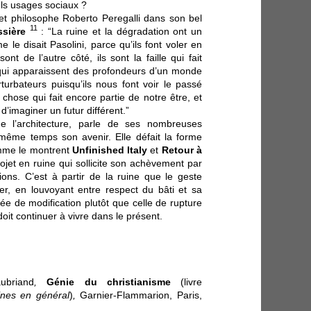
uels usages sociaux ?
 et philosophe Roberto Peregalli dans son bel
11
ssière
: “La ruine et la dégradation ont un
 le disait Pasolini, parce qu’ils font voler en
ont de l’autre côté, ils sont la faille qui fait
qui apparaissent des profondeurs d’un monde
turbateurs puisqu’ils nous font voir le passé
ose qui fait encore partie de notre être, et
d’imaginer un futur différent.”
e l’architecture, parle de ses nombreuses
 même temps son avenir. Elle défait la forme
comme le montrent
Unfinished Italy
et
Retour à
rojet en ruine qui sollicite son achèvement par
ions. C’est à partir de la ruine que le geste
uer, en louvoyant entre respect du bâti et sa
e de modification plutôt que celle de rupture
oit continuer à vivre dans le présent.
briand
,
Génie du christianisme
(livre
ines en général
)
,
Garnier-Flammarion, Paris,