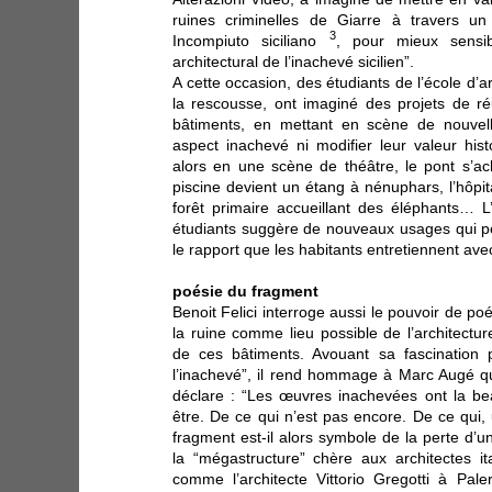
ruines criminelles de Giarre à travers u
3
Incompiuto siciliano
, pour mieux sensibi
architectural de l’inachevé sicilien”.
A cette occasion, des étudiants de l’école d’
la rescousse, ont imaginé des projets de réu
bâtiments, en mettant en scène de nouvelle
aspect inachevé ni modifier leur valeur his
alors en une scène de théâtre, le pont s’ac
piscine devient un étang à nénuphars, l’hôpit
forêt primaire accueillant des éléphants… L
étudiants suggère de nouveaux usages qui pe
le rapport que les habitants entretiennent ave
poésie du fragment
Benoit Felici interroge aussi le pouvoir de poét
la ruine comme lieu possible de l’architecture
de ces bâtiments. Avouant sa fascination p
l’inachevé”, il rend hommage à Marc Augé q
déclare : “Les œuvres inachevées ont la be
être. De ce qui n’est pas encore. De ce qui, 
fragment est-il alors symbole de la perte d’un
la “mégastructure” chère aux architectes i
comme l’architecte Vittorio Gregotti à Pa