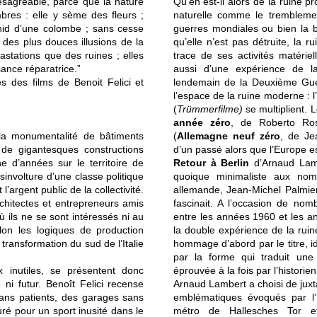
sagréable, parce que la nature
Qu’en est-il alors de la ruine
bres : elle y sème des fleurs ;
naturelle comme le trembleme
 nid d’une colombe ; sans cesse
guerres mondiales ou bien la
 des plus douces illusions de la
qu’elle n’est pas détruite, la 
astations que des ruines ; elles
trace de ses activités matériel
sance réparatrice.”
aussi d’une expérience de l
s des films de Benoit Felici et
lendemain de la Deuxième Guerr
l’espace de la ruine moderne : l’
(
Trümmerfilme)
se multiplient. 
année zéro
, de Roberto Ross
 la monumentalité de bâtiments
(
Allemagne neuf zéro
, de Je
 de gigantesques constructions
d’un passé alors que l’Europe ess
e d’années sur le territoire de
Retour à Berlin
d’Arnaud Lam
involture d’une classe politique
quoique minimaliste aux nomb
’argent public de la collectivité.
allemande, Jean-Michel Palmier,
rchitectes et entrepreneurs amis
fascinait. A l’occasion de no
où ils ne se sont intéressés ni au
entre les années 1960 et les a
elon les logiques de production
la double expérience de la ruin
 transformation du sud de l’Italie
hommage d’abord par le titre, 
par la forme qui traduit une
x inutiles, se présentent donc
éprouvée à la fois par l’historien
i futur. Benoît Felici recense
Arnaud Lambert a choisi de juxta
sans patients, des garages sans
emblématiques évoqués par l’hi
ré pour un sport inusité dans le
métro de Hallesches Tor et