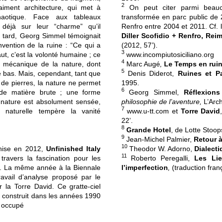
2
aiment architecture, qui met à
On peut citer parmi beauc
haotique. Face aux tableaux
transformée en parc public de 2
t déjà sur leur “charme” qu’il
Renfro entre 2004 et 2011. Cf.
s tard, Georg Simmel témoignait
Diller Scofidio + Renfro, Re
invention de la ruine : “Ce qui a
(2012, 57’).
3
ut, c’est la volonté humaine ; ce
www.incompiutosiciliano.org
4
e mécanique de la nature, dont
Marc Augé
,
Le Temps en rui
5
le bas. Mais, cependant, tant que
Denis Diderot,
Ruines et P
 de pierres, la nature ne permet
1995.
6
de matière brute ; une forme
Georg Simmel,
Réflexions
a nature est absolument sensée,
philosophie de l’aventure,
L’Arch
7
 naturelle tempère la vanité
www.u-tt.com
et
Torre David
22’.
8
Grande Hotel
, de Lotte Stoop
9
Jean-Michel Palmier,
Retour à
10
enise en 2012,
Unfinished Italy
Theodor W. Adorno,
Dialecti
11
travers la fascination pour les
Roberto Peregalli,
Les Lie
on. La même année à la Biennale
l’imperfection
,
(traduction franç
travail d’analyse proposé par le
 la Torre David. Ce gratte-ciel
 construit dans les années 1990
t occupé