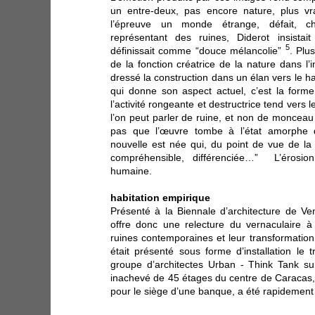
un entre-deux, pas encore nature, plus vr
l’épreuve un monde étrange, défait, c
représentant des ruines, Diderot insistai
5
définissait comme “douce mélancolie”
. Plu
de la fonction créatrice de la nature dans l’
dressé la construction dans un élan vers le ha
qui donne son aspect actuel, c’est la form
l’activité rongeante et destructrice tend vers 
l’on peut parler de ruine, et non de monceau
pas que l’œuvre tombe à l’état amorphe 
nouvelle est née qui, du point de vue de l
compréhensible, différenciée…” L’érosion
humaine.
habitation empirique
Présenté à la Biennale d’architecture de V
offre donc une relecture du vernaculaire à 
ruines contemporaines et leur transformati
était présenté sous forme d’installation le 
groupe d’architectes Urban - Think Tank sur
inachevé de 45 étages du centre de Caracas,
pour le siège d’une banque, a été rapidemen