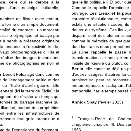
sence, celle qui se dérobe à la
quelle fin politique ? Et pour q
jeu d’une nostalgie culturelle,
Comme le rappelle l’architecte
ouvrage,
Les Lieux et la pou
manière de filmer avec lenteur,
caractère révolutionnaire, comme
 la forme d’un simple document.
éclats une situation codée, ils s
rontalité du cadrage : un morceau
douter du système. Ces lieux, 
 piscine olympique, et balayé par
disparu, sont des éléments per
 à sentir la présence originaire
comme la mémoire de quelque ch
 tendance à l’objectivité froide,
dont les traces nous permettent 
avaux photographiques d’Hilla et
La ruine rappelle le passé d
 réalisé des images tectoniques
transformations et anticipe en
rme de photographies en noir et
initiale de l’œuvre ou plutôt, 
Berlin
, elle constitue déjà un p
r Benoît Felici agit donc comme
d’autres usages, d’autres fonct
ir de l’engagement politique des
architectural peut se reconstit
de l’Italie d’après-guerre. Elle
métamorphose, en adoptant l’idé
nneté (ici la terre de Sicile) : la
temporelle, car le temps passé d
agment de résister au temps qui
tonnés du barrage inachevé qui
Annick Spay
(février 2015)
illuminé, hurlant des prophéties
ent entre les infrastructures de
1
perposent leur grille organique à
François-René de Chateau
u.
cinquième, chapitre III,
Des ru
te de l’expérience du fragment,
1966.