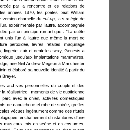
ercée par la rencontre et les relations de
es années 1970, les poètes beat William
e version charnelle du
cut-up
, la stratégie de
 l’un, expérimentée par l’autre, accompagnée
uidée par un principe romantique : “La quête
nt unis l’un à l’autre que même la mort ne
ure peroxidée, lèvres refaites, maquillage
, lingerie, cuir et dentelles sexy, Genesis a
tomique jusqu’aux implantations mammaires.
idge, née Neil Andrew Megson à Manchester
in et élaboré sa nouvelle identité à partir du
 Breyer.
 des archives personnelles du couple et des
a réalisatrice : moments de vie quotidienne
 parc avec le chien, activités domestiques
ts de caoutchouc et robe de soirée, greffes
gicales vécues ingénument comme des rituels
biologiques, enchaînement d’instantanés d’une
its musicaux mis en scène et en costumes,