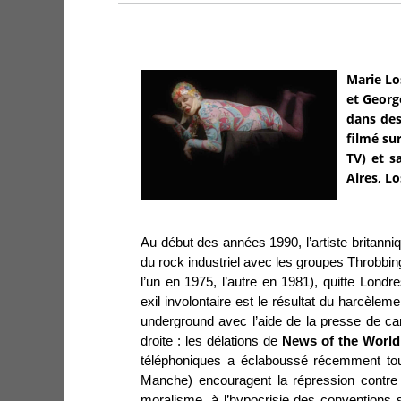
Marie Lo
et Georg
dans des
filmé su
TV) et s
Aires, L
Au début des années 1990, l’artiste britanni
du rock industriel avec les groupes Throbbin
l’un en 1975, l’autre en 1981), quitte Londr
exil involontaire est le résultat du harcèlem
underground avec l’aide de la presse de ca
droite : les délations de
News of the Worl
téléphoniques a éclaboussé récemment tout
Manche) encouragent la répression contre l
moralisme, à l’hypocrisie des conventions 