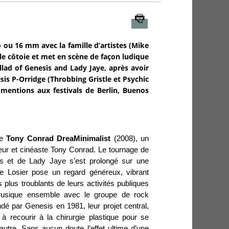
Imprimer
 ou 16 mm avec la famille d’artistes (Mike
le côtoie et met en scène de façon ludique
lad of Genesis and Lady Jaye, après avoir
is P-Orridge (Throbbing Gristle et Psychic
entions aux festivals de Berlin, Buenos
de
Tony Conrad DreaMinimalist
(2008), un
eur et cinéaste Tony Conrad. Le tournage de
is et de Lady Jaye s’est prolongé sur une
 Losier pose un regard généreux, vibrant
 plus troublants de leurs activités publiques
a musique ensemble avec le groupe de rock
é par Genesis en 1981, leur projet central,
 à recourir à la chirurgie plastique pour se
’autre. Sans aucun doute l’effet ultime d’une