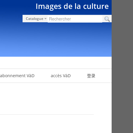
Images de la culture
Catalogue
abonnement VàD
accès VàD
登录