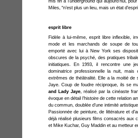
mis fin à l’
underground
qui aujourd’hui, pou
Miles, “n’est plus un lieu, mais un état d’espri
esprit libre
Fidèle à lui-même, esprit libre inflexible, i
mode et les marchands de soupe de tous
emporté avec lui à New York ses dispositi
obscures de la psyché, des pratiques tribale
initiatiques. En 1993, il rencontre une j
dominatrice professionnelle la nuit, mais
extrêmes de théâtralité. Elle a la moitié de
Jaye. Coup de foudre réciproque, ils se m
and Lady Jaye
, réalisé par la cinéaste fr
évoque en détail l’histoire de cette relatio
du commun, doublée d’une intimité artistiqu
Passionnée de peinture, de littérature et d’
déjà réalisé plusieurs films consacrés aux
et Mike Kuchar, Guy Maddin et au metteur 