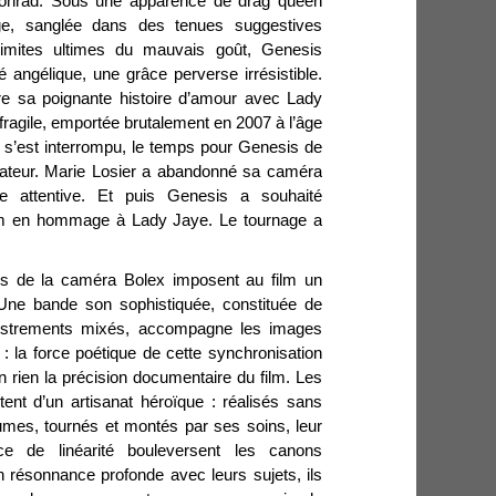
onrad. Sous une apparence de drag queen
âge, sanglée dans des tenues suggestives
 limites ultimes du mauvais goût, Genesis
 angélique, une grâce perverse irrésistible.
vre sa poignante histoire d’amour avec Lady
 fragile, emportée brutalement en 2007 à l’âge
 s’est interrompu, le temps pour Genesis de
tateur. Marie Losier a abandonné sa caméra
e attentive. Et puis Genesis a souhaité
film en hommage à Lady Jaye. Le tournage a
es de la caméra Bolex imposent au film un
Une bande son sophistiquée, constituée de
istrements mixés, accompagne les images
 : la force poétique de cette synchronisation
n rien la précision documentaire du film. Les
ent d’un artisanat héroïque : réalisés sans
umes, tournés et montés par ses soins, leur
nce de linéarité bouleversent les canons
 résonnance profonde avec leurs sujets, ils