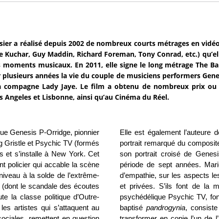
sier a réalisé depuis 2002 de nombreux courts métrages en vidéo
e Kuchar, Guy Maddin, Richard Foreman, Tony Conrad, etc.) qu’el
 moments musicaux. En 2011, elle signe le long métrage The Bal
r plusieurs années la vie du couple de musiciens performers Genes
a compagne Lady Jaye. Le film a obtenu de nombreux prix ou m
os Angeles et Lisbonne, ainsi qu’au Cinéma du Réel.
que Genesis P-Orridge, pionnier
Elle est également l’auteure 
g Gristle et Psychic TV (formés
portrait remarqué du composit
es et s’installe à New York. Cet
son portrait croisé de Genes
ent policier qui accable la scène
période de
sept années. Marie
niveau à la solde de l’extrême-
d’empathie, sur les aspects les
d
(dont le scandale des écoutes
et privées. S’ils font de l
e la classe politique d’Outre-
psychédélique Psychic TV, fond
es artistes qui s’attaquent au
baptisé
pandrogynia
, consiste
sociales, remettent en question
transformer en copie l’un de l