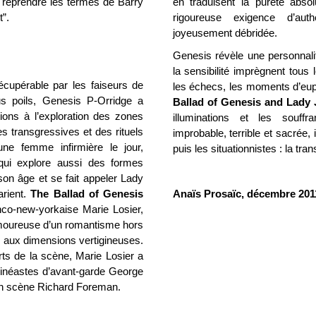
r reprendre les termes de Barry
en traduisent la pureté abs
t”.
rigoureuse exigence d’auth
joyeusement débridée.
Genesis révèle une personnalit
la sensibilité imprègnent tous
rrécupérable par les faiseurs de
les échecs, les moments d’eup
 poils, Genesis P-Orridge a
Ballad of Genesis and Lady 
ons à l’exploration des zones
illuminations et les souff
s transgressives et des rituels
improbable, terrible et sacrée,
eune femme infirmière le jour,
puis les situationnistes : la tra
 qui explore aussi des formes
 son âge et se fait appeler Lady
arient.
The Ballad of Genesis
Anaïs Prosaïc, décembre 201
anco-new-yorkaise Marie Losier,
n amoureuse d’un romantisme hors
e aux dimensions vertigineuses.
arts de la scène, Marie Losier a
 cinéastes d’avant-garde George
en scène Richard Foreman.