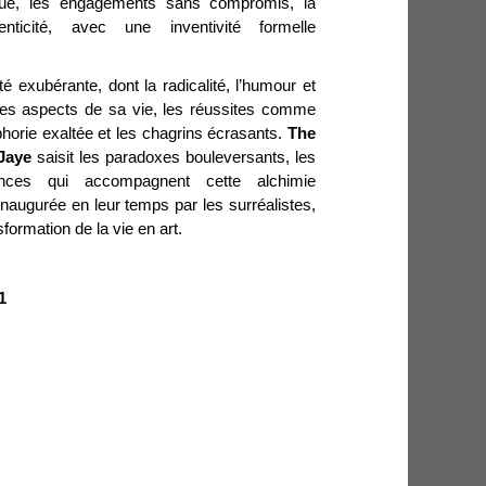
olue, les engagements sans compromis, la
enticité, avec une inventivité formelle
é exubérante, dont la radicalité, l’humour et
 les aspects de sa vie, les réussites comme
horie exaltée et les chagrins écrasants.
The
Jaye
saisit les paradoxes bouleversants, les
rances qui accompagnent cette alchimie
 inaugurée en leur temps par les surréalistes,
nsformation de la vie en art.
1