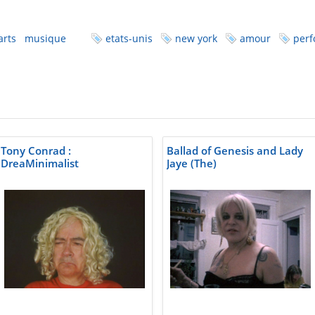
arts
musique
etats-unis
new york
amour
per
Tony Conrad :
Ballad of Genesis and Lady
DreaMinimalist
Jaye (The)