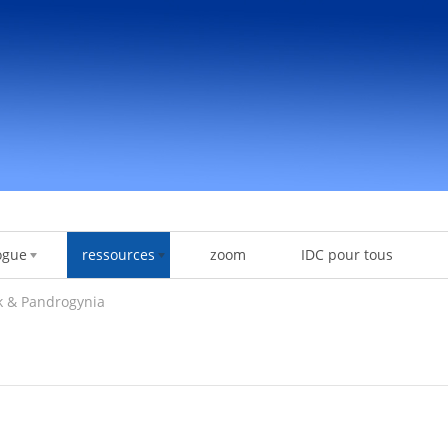
ogue
ressources
zoom
IDC pour tous
k & Pandrogynia