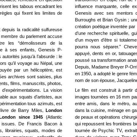
brisent les tabous encadrant les
influence marquante, celle ex
ègles qui fixent les limites de
Genesis avec ses mentors d
Burroughs et Brian Gysin ; un
création poétique inventée par
 depuis la radicalité sulfureuse
d’une recherche spirituelle, g
n membre du parlement accuse
d’un moyen d’être si totaleme
tre les “démolisseurs de la
pourra nous séparer.” Chevel
isite à ses enfants, Genesis P-
appuyé, dents en or, tatouages
autorités jusqu’à l’absurde : le
poussé sa transformation ana
lors qu’il voyage au Népal, une
Depuis, Madame Breyer P-Orr
puyée par un hélicoptère, est
en 1950, a adopté le genre fémin
es archives sont saisies, plus
nom de son épouse, Jacqueline
nts, films, manuscrits, photos,
t d’expérimentations. La vision
Le film est construit à partir
rable aux squats d’artistes, aux
images tournées en 16 mm par l
périmentation tous azimuts, est
entre amis, dans le métro, au
livre de Barry Miles,
London
dans la cuisine, ménage en gan
f London since 1945
(Atlantic
de peaux et opérations chirur
t issues.
De Francis Bacon à
qui repoussent les frontières 
bs, librairies, squats, modes de
tournée de Psychic TV, extra