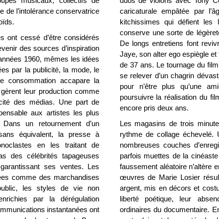
oupes musicaux, collectifs de
duos de violons avec Tony C
e de l’intolérance conservatrice
caricaturale empâtée par l’
oïds.
kitchissimes qui défient les
conserve une sorte de légèreté
res ont cessé d’être considérés
De longs entretiens font revi
enir des sources d’inspiration
Jaye, son alter ego espiègle et
s années 1960, mêmes les idées
de 37 ans. Le tournage du film
es par la publicité, la mode, le
se relever d’un chagrin dévas
 de consommation accapare la
pour n’être plus qu’une ami
es gèrent leur production comme
poursuivre la réalisation du 
cité des médias. Une part de
encore pris deux ans.
pensable aux artistes les plus
. Dans un retournement d’un
Les magasins de trois minut
sans équivalent, la presse à
rythme de collage échevelé. 
onoclastes en les traitant de
nombreuses couches d’enreg
as des célébrités tapageuses
parfois muettes de la cinéaste
t garantissant ses ventes. Les
faussement aléatoire n’altère e
isées comme des marchandises
œuvres de Marie Losier résult
ublic, les styles de vie non
argent, mis en décors et cost
nrichies par la dérégulation
liberté poétique, leur abse
communications instantanées ont
ordinaires du documentaire. En