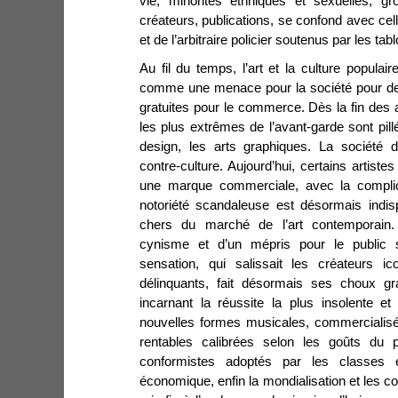
vie, minorités ethniques et sexuelles, gr
créateurs, publications, se confond avec cell
et de l’arbitraire policier soutenus par les tabl
Au fil du temps, l’art et la culture populai
comme une menace pour la société pour dev
gratuites pour le commerce. Dès la fin de
les plus extrêmes de l’avant-garde sont pillé
design, les arts graphiques. La société
contre-culture. Aujourd’hui, certains artist
une marque commerciale, avec la compli
notoriété scandaleuse est désormais indis
chers du marché de l’art contemporain
cynisme et d’un mépris pour le public 
sensation, qui salissait les créateurs ic
délinquants, fait désormais ses choux gr
incarnant la réussite la plus insolente e
nouvelles formes musicales, commercial
rentables calibrées selon les goûts du p
conformistes adoptés par les classes e
économique, enfin la mondialisation et les 