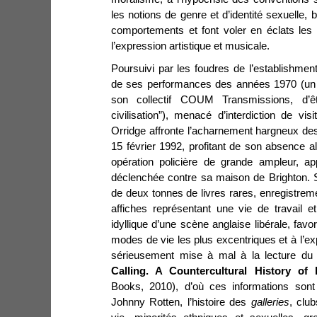
les notions de genre et d’identité sexuelle, 
comportements et font voler en éclats les r
l’expression artistique et musicale.
Poursuivi par les foudres de l’establishment
de ses performances des années 1970 (u
son collectif COUM Transmissions, d’ê
civilisation”), menacé d’interdiction de v
Orridge affronte l’acharnement hargneux des 
15 février 1992, profitant de son absence a
opération policière de grande ampleur, ap
déclenchée contre sa maison de Brighton. S
de deux tonnes de livres rares, enregistreme
affiches représentant une vie de travail e
idyllique d’une scène anglaise libérale, favo
modes de vie les plus excentriques et à l’ex
sérieusement mise à mal à la lecture du 
Calling.
A Countercultural History o
Books, 2010), d’où ces informations son
Johnny Rotten, l’histoire des
galleries
, clu