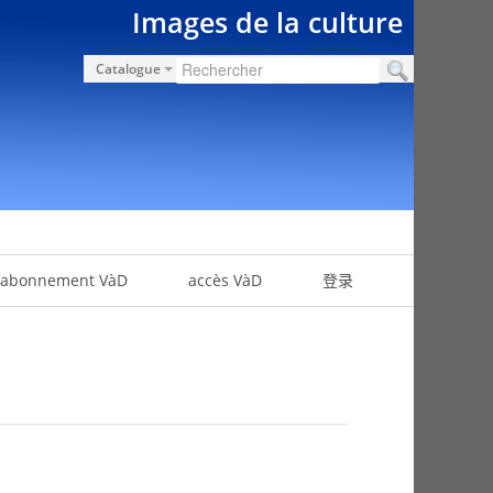
Images de la culture
Catalogue
abonnement VàD
accès VàD
登录