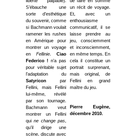
liberté palpable).
de faire en somme
S’ébauche une
un récit de voyage.
sorte d’esthétique
Et, avec un
du souvenir, comme
enthousiasme
si Bachmann voulait
communicatif, il se
ramener les rushes
laisse prendre au
en Amérique pour
jeu, consciemment
montrer un voyage
et inconsciemment,
en
Fellinie
.
Ciao
en même temps. En
Federico !
n’a pas
cela il constitue un
pour véritable sujet
portrait surprenant,
l’adaptation du
mais original, de
Satyricon
par
Fellini en grand
Fellini, mais Fellini
maître du jeu.
lui-même, révélé
par son tournage.
Pierre Eugène,
Bachmann veut
décembre 2010.
montrer un Fellini
qui
ne change pas
,
qu’il dirige une
scène, discute avec