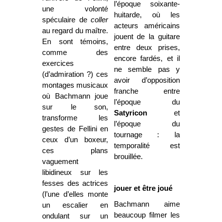
l’époque soixante-
une volonté
huitarde, où les
spéculaire de
coller
acteurs américains
au regard du maître.
jouent de la guitare
En sont témoins,
entre deux prises,
comme des
encore fardés, et il
exercices
ne semble pas y
(d’admiration ?) ces
avoir d’opposition
montages musicaux
franche entre
où Bachmann joue
l’époque du
sur le son,
Satyricon
et
transforme les
l’époque du
gestes de Fellini en
tournage : la
ceux d’un boxeur,
temporalité est
ces plans
brouillée.
vaguement
libidineux sur les
fesses des actrices
jouer et être joué
(l’une d’elles monte
Bachmann aime
un escalier en
beaucoup filmer les
ondulant sur un