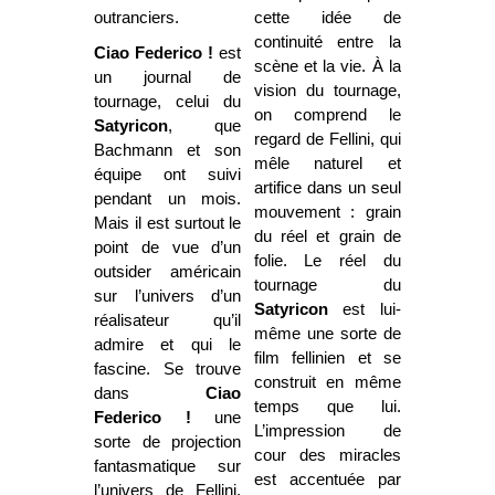
outranciers.
cette idée de
continuité entre la
Ciao Federico !
est
scène et la vie. À la
un journal de
vision du tournage,
tournage, celui du
on comprend le
Satyricon
, que
regard de Fellini, qui
Bachmann et son
mêle naturel et
équipe ont suivi
artifice dans un seul
pendant un mois.
mouvement : grain
Mais il est surtout le
du réel et grain de
point de vue d’un
folie. Le réel du
outsider américain
tournage du
sur l’univers d’un
Satyricon
est lui-
réalisateur qu’il
même une sorte de
admire et qui le
film fellinien et se
fascine. Se trouve
construit en même
dans
Ciao
temps que lui.
Federico !
une
L’impression de
sorte de projection
cour des miracles
fantasmatique sur
est accentuée par
l’univers de Fellini,