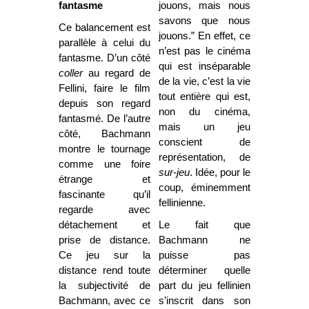
fantasme
jouons, mais nous
savons que nous
Ce balancement est
jouons.” En effet, ce
parallèle à celui du
n’est pas le cinéma
fantasme. D’un côté
qui est inséparable
coller
au regard de
de la vie, c’est la vie
Fellini, faire le film
tout entière qui est,
depuis son regard
non du cinéma,
fantasmé. De l’autre
mais un jeu
côté, Bachmann
conscient de
montre le tournage
représentation, de
comme une foire
sur-jeu
. Idée, pour le
étrange et
coup, éminemment
fascinante qu’il
fellinienne.
regarde avec
détachement et
Le fait que
prise de distance.
Bachmann ne
Ce jeu sur la
puisse pas
distance rend toute
déterminer quelle
la subjectivité de
part du jeu fellinien
Bachmann, avec ce
s’inscrit dans son