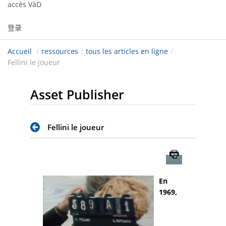
accès VàD
登录
Accueil
/
ressources
/
tous les articles en ligne
/
Fellini le joueur
Asset Publisher
Fellini le joueur
Imprimer
En
1969,