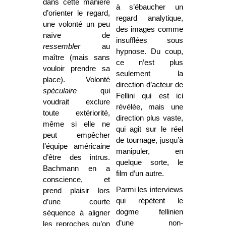
dans cette manière
à s’ébaucher un
d’orienter le regard,
regard analytique,
une volonté un peu
des images comme
naïve de
insufflées sous
ressembler
au
hypnose. Du coup,
maître (mais sans
ce n’est plus
vouloir prendre sa
seulement la
place). Volonté
direction d’acteur de
spéculaire
qui
Fellini qui est ici
voudrait exclure
révélée, mais une
toute extériorité,
direction plus vaste,
même si elle ne
qui agit sur le réel
peut empêcher
de tournage, jusqu’à
l’équipe américaine
manipuler, en
d’être des intrus.
quelque sorte, le
Bachmann en a
film d’un autre.
conscience, et
Parmi les interviews
prend plaisir lors
qui répètent le
d’une courte
dogme fellinien
séquence à aligner
d’une non-
les reproches qu’on