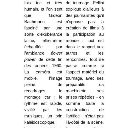
fois toc et très
de tournage. Fellini
humain, et l’on sent
explique d’ailleurs à
que Gideon
des journalistes qu’il
Bachmann est
n’oppose pas la
fasciné par une
création de films à
sorte d’exubérance
la participation au
latine, elle-même
monde : tout est
échauffée par
dans le rapport aux
l’ambiance
flower
autres et les
power
de cette fin
rencontres. Tout se
des années 1960.
passe comme si
La caméra est
l’aspect matériel du
mobile, l’image
tournage, avec ses
pleine de
préparatifs, sa
recadrages, le
machinerie, ses
montage
cut
; le
prises répétées – en
rythme est rapide,
somme toute la
vivifié par les
construction de
musiques, un brin
l’artifice – n’était pas
kaléidoscopique.
l’à-côté de la scène,