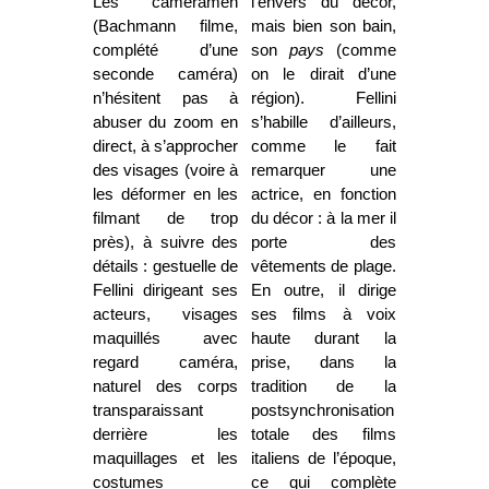
Les cameramen
l’envers du décor,
(Bachmann filme,
mais bien son bain,
complété d’une
son
pays
(comme
seconde caméra)
on le dirait d’une
n’hésitent pas à
région). Fellini
abuser du zoom en
s’habille d’ailleurs,
direct, à s’approcher
comme le fait
des visages (voire à
remarquer une
les déformer en les
actrice, en fonction
filmant de trop
du décor : à la mer il
près), à suivre des
porte des
détails : gestuelle de
vêtements de plage.
Fellini dirigeant ses
En outre, il dirige
acteurs, visages
ses films à voix
maquillés avec
haute durant la
regard caméra,
prise, dans la
naturel des corps
tradition de la
transparaissant
postsynchronisation
derrière les
totale des films
maquillages et les
italiens de l’époque,
costumes
ce qui complète