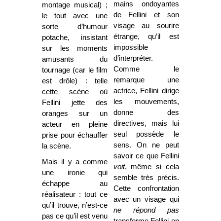
mains ondoyantes
montage musical) ;
de Fellini et son
le tout avec une
visage au sourire
sorte d’humour
étrange, qu’il est
potache, insistant
impossible
sur les moments
d’interpréter.
amusants du
Comme le
tournage (car le film
remarque une
est drôle) : telle
actrice, Fellini dirige
cette scène où
les mouvements,
Fellini jette des
donne des
oranges sur un
directives, mais lui
acteur en pleine
seul possède le
prise pour échauffer
sens. On ne peut
la scène.
savoir ce que Fellini
Mais il y a comme
voit
, même si cela
une ironie qui
semble très précis.
échappe au
Cette confrontation
réalisateur : tout ce
avec un visage qui
qu’il trouve, n’est-ce
ne répond pas
pas ce qu’il est venu