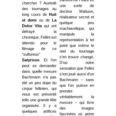
transforme Fellini en
chercher ? Auréolé
une sorte de
des tournages au
docteur Mabuse,
long cours de
Huit
réalisateur secret et
et demi
ou de
La
quelque peu
Dolce Vita
qui ont
machiavélique, qui
défrayé la
manipule la
chronique, Fellini est
représentation à tel
attendu pour le
point que même le
filmage de ce
réel du tournage
“sulfureux”
s’en trouve changé.
Satyricon
. Et l’on
D’où notre
peut se demander
sensation que Fellini
dans quelle mesure
s’est joué
aussi
d’un
Bachmann n’a pas
Bachmann – sans
été un peu dupe du
que l’on puisse en
cirque
fellinien, qui
prendre
nous est présenté
véritablement la
telle une grande fête
mesure – qui livre
organisée. Il y a
des images
quelques artifices
fascinées où peine