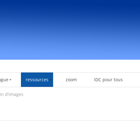
ogue
ressources
zoom
IDC pour tous
in d’images