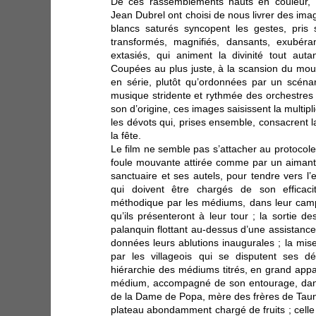
De ces rassemblements hauts en couleur
Jean Dubrel ont choisi de nous livrer des ima
blancs saturés syncopent les gestes, pris 
transformés, magnifiés, dansants, exubéran
extasiés, qui animent la divinité tout auta
Coupées au plus juste, à la scansion du mo
en série, plutôt qu’ordonnées par un scéna
musique stridente et rythmée des orchestres r
son d’origine, ces images saisissent la multip
les dévots qui, prises ensemble, consacrent l
la fête.
Le film ne semble pas s’attacher au protocole ri
foule mouvante attirée comme par un aimant
sanctuaire et ses autels, pour tendre vers l’
qui doivent être chargés de son efficaci
méthodique par les médiums, dans leur camp
qu’ils présenteront à leur tour ; la sortie 
palanquin flottant au-dessus d’une assistanc
données leurs ablutions inaugurales ; la mise
par les villageois qui se disputent ses dé
hiérarchie des médiums titrés, en grand appa
médium, accompagné de son entourage, dans
de la Dame de Popa, mère des frères de Tau
plateau abondamment chargé de fruits ; celle 