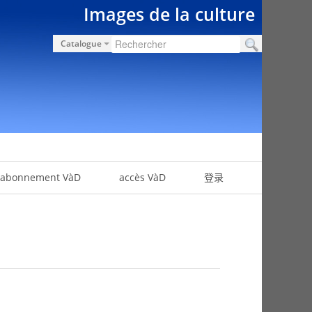
Images de la culture
Catalogue
abonnement VàD
accès VàD
登录