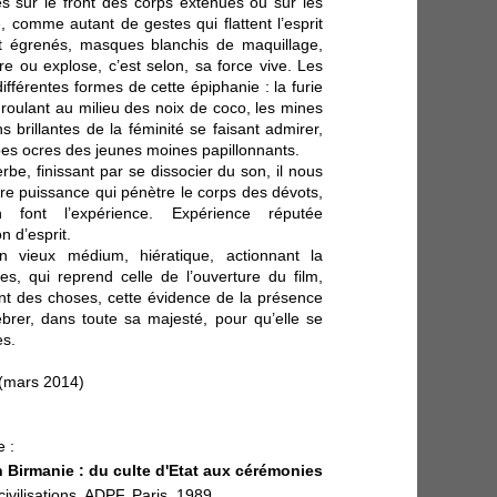
s sur le front des corps exténués ou sur les
, comme autant de gestes qui flattent l’esprit
nt égrenés, masques blanchis de maquillage,
tre ou explose, c’est selon, sa force vive. Les
ifférentes formes de cette épiphanie : la furie
e roulant au milieu des noix de coco, les mines
ns brillantes de la féminité se faisant admirer,
obes ocres des jeunes moines papillonnants.
e, finissant par se dissocier du son, il nous
ure puissance qui pénètre le corps des dévots,
 font l’expérience. Expérience réputée
 d’esprit.
n vieux médium, hiératique, actionnant la
tes, qui reprend celle de l’ouverture du film,
nt des choses, cette évidence de la présence
élébrer, dans toute sa majesté, pour qu’elle se
es.
(mars 2014)
 :
n Birmanie : du culte d'Etat aux cérémonies
ivilisations, ADPF, Paris, 1989.