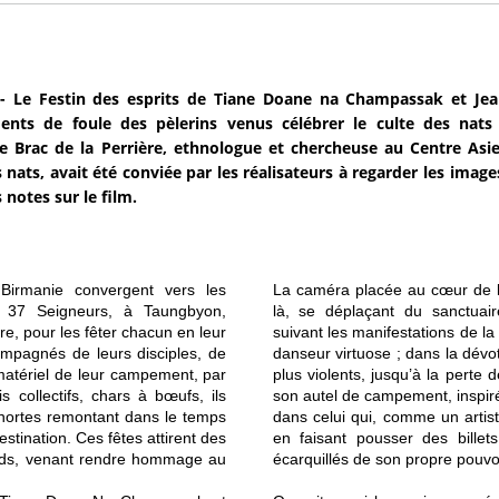
 Le Festin des esprits de Tiane Doane na Champassak et Jean
nts de foule des pèlerins venus célébrer le culte des nats 
e Brac de la Perrière, ethnologue et chercheuse au Centre Asi
s nats, avait été conviée par les réalisateurs à regarder les image
 notes sur le film.
Birmanie convergent vers les
La caméra placée au cœur de la
s 37 Seigneurs, à Taungbyon,
là, se déplaçant du sanctua
e, pour les fêter chacun en leur
suivant les manifestations de la
ompagnés de leurs disciples, de
danseur virtuose ; dans la dév
matériel de leur campement, par
plus violents, jusqu’à la pert
is collectifs, chars à bœufs, ils
son autel de campement, inspiré 
ohortes remontant dans le temps
dans celui qui, comme un artist
stination. Ces fêtes attirent des
en faisant pousser des billet
ords, venant rendre hommage au
écarquillés de son propre pouvoi