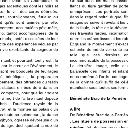
, Tiane Doan Na Champasak et
On suit aussi les mains passée
ges argentiques dont les noirs et
flancs du tigre gardien de porte
sur le vif, des corps débridés,
omniprésent. Les portraits so
ts, tourbillonnants, furieux ou
dans le regard noirci duquel fil
nt qu’ils sont animés par elle.
images se suivent révélant les d
uvement, accumulées pêle-mêle,
de la foule, la tête de la dévot
rio, tantôt accompagnées de la
des travestis fardés, incarnatio
ituels, tantôt dissociées de leur
entre les crânes lisses et les r
licité des expériences vécues par
Et quand le mouvement s’exacerb
a vie exorbitante du seigneur de
est enfin donné de voir cette p
telle que ces derniers en
tuel, et pourtant, tout y est : la
incommunicable de la possession
 par le cœur de l’événement, le
La dernière image, celle d’u
esprit les bouquets de feuillages
balancelle des infants et infan
té bénéfique ; la préparation
nous ramène à l’ordre continge
ement, des offrandes du festin
de la divinité qu’il suffit de c
des statues en bois doré dans un
manifeste sous toutes ses form
e compacte, pour que leur soient
 à mort de l’arbre rituel dépecé
Bénédicte Brac de la Perrière
bris ; l’audience royale de la
A lire
rat, et la montée au palais d’un
 toute sa splendeur ; la danse
De Bénédicte Brac de la Perrière
ngbyon, ogresse dévoreuse d’un
. Les rituels de possession e
du tigre déchiquetant la noix de
privées,
éd. Recherche sur les c