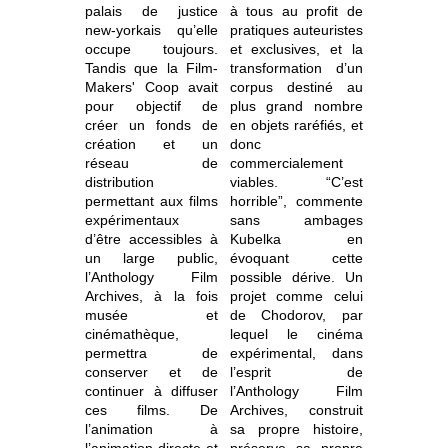
palais de justice
à tous au profit de
new-yorkais qu’elle
pratiques auteuristes
occupe toujours.
et exclusives, et la
Tandis que la Film-
transformation d’un
Makers' Coop avait
corpus destiné au
pour objectif de
plus grand nombre
créer un fonds de
en objets raréfiés, et
création et un
donc
réseau de
commercialement
distribution
viables. “C’est
permettant aux films
horrible”, commente
expérimentaux
sans ambages
d’être accessibles à
Kubelka en
un large public,
évoquant cette
l’Anthology Film
possible dérive. Un
Archives, à la fois
projet comme celui
musée et
de Chodorov, par
cinémathèque,
lequel le cinéma
permettra de
expérimental, dans
conserver et de
l’esprit de
continuer à diffuser
l’Anthology Film
ces films. De
Archives, construit
l’animation à
sa propre histoire,
l’animation directe et
préserve sa propre