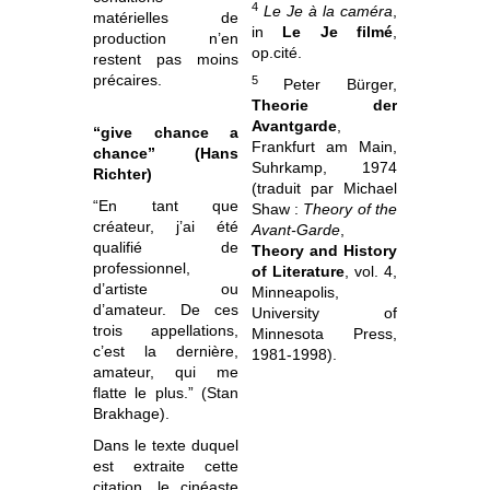
4
Le Je à la caméra
,
matérielles de
in
Le Je filmé
,
production n’en
op.cité.
restent pas moins
précaires.
5
Peter Bürger,
Theorie der
Avantgarde
,
“give chance a
Frankfurt am Main,
chance” (Hans
Suhrkamp, 1974
Richter)
(traduit par Michael
“En tant que
Shaw :
Theory of the
créateur, j’ai été
Avant-Garde
,
qualifié de
Theory and History
professionnel,
of Literature
, vol. 4,
d’artiste ou
Minneapolis,
d’amateur. De ces
University of
trois appellations,
Minnesota Press,
c’est la dernière,
1981-1998).
amateur, qui me
flatte le plus.” (Stan
Brakhage).
Dans le texte duquel
est extraite cette
citation, le cinéaste