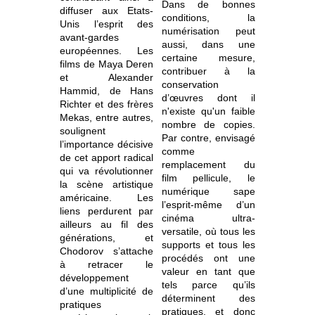
Dans de bonnes
diffuser aux Etats-
conditions, la
Unis l’esprit des
numérisation peut
avant-gardes
aussi, dans une
européennes. Les
certaine mesure,
films de Maya Deren
contribuer à la
et Alexander
conservation
Hammid, de Hans
d’œuvres dont il
Richter et des frères
n'existe qu'un faible
Mekas, entre autres,
nombre de copies.
soulignent
Par contre, envisagé
l’importance décisive
comme
de cet apport radical
remplacement du
qui va révolutionner
film pellicule, le
la scène artistique
numérique sape
américaine. Les
l’esprit-même d’un
liens perdurent par
cinéma ultra-
ailleurs au fil des
versatile, où tous les
générations, et
supports et tous les
Chodorov s’attache
procédés ont une
à retracer le
valeur en tant que
développement
tels parce qu’ils
d’une multiplicité de
déterminent des
pratiques
pratiques, et donc