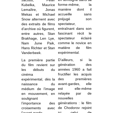
forme-même, la
Kubelka, Maurice
manière dont il
Lemaître, Jonas
accueille sans
Mekas et Michael
préjugé son
Snow alternent avec
spectateur,
des extraits de films
entraînant dans son
d’archive où figurent,
fascinant récit le
entre autres, Stan
spectateur éclairé
Brakhage, Len Lye,
comme le novice en
Nam June Paik,
matière de film
Hans Richter et Stan
expérimental.
Vanderbeek.
D’ailleurs, si la
La première partie
génération des
du film revient sur
années 1960 a fait
les débuts du
fructifier les acquis
cinéma
des premières
expérimental, dès la
avant-gardes, elle
naissance du
est elle-même
médium de l’image
relayée par de
en mouvement, en
nouvelles
soulignant
générations : le film
l’importance des
de Chodorov rejoint
croisements avec
ici celui de
l’avant-garde