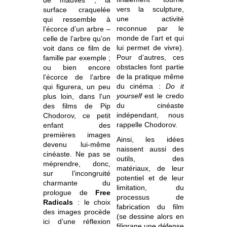
vers la sculpture,
surface craquelée
une activité
qui ressemble à
reconnue par le
l’écorce d’un arbre –
monde de l’art et qui
celle de l’arbre qu’on
lui permet de vivre).
voit dans ce film de
Pour d’autres, ces
famille par exemple ;
obstacles font partie
ou bien encore
de la pratique même
l’écorce de l’arbre
du cinéma :
Do it
qui figurera, un peu
yourself
est le credo
plus loin, dans l'un
du cinéaste
des films de Pip
indépendant, nous
Chodorov, ce petit
rappelle Chodorov.
enfant des
premières images
Ainsi, les idées
devenu lui-même
naissent aussi des
cinéaste. Ne pas se
outils, des
méprendre, donc,
matériaux, de leur
sur l’incongruité
potentiel et de leur
charmante du
limitation, du
prologue de
Free
processus de
Radicals
: le choix
fabrication du film
des images procède
(se dessine alors en
ici d’une réflexion
filigrane une défense