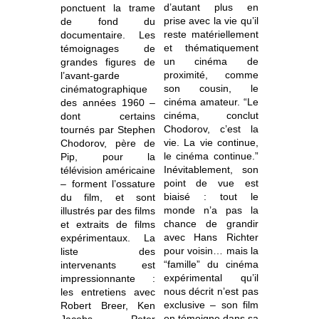
d’autant plus en
ponctuent la trame
prise avec la vie qu’il
de fond du
reste matériellement
documentaire. Les
et thématiquement
témoignages de
un cinéma de
grandes figures de
proximité, comme
l’avant-garde
son cousin, le
cinématographique
cinéma amateur. “Le
des années 1960 –
cinéma, conclut
dont certains
Chodorov, c’est la
tournés par Stephen
vie. La vie continue,
Chodorov, père de
le cinéma continue.”
Pip, pour la
Inévitablement, son
télévision américaine
point de vue est
– forment l’ossature
biaisé : tout le
du film, et sont
monde n’a pas la
illustrés par des films
chance de grandir
et extraits de films
avec Hans Richter
expérimentaux. La
pour voisin… mais la
liste des
“famille” du cinéma
intervenants est
expérimental qu’il
impressionnante :
nous décrit n’est pas
les entretiens avec
exclusive – son film
Robert Breer, Ken
en témoigne dans sa
Jacobs, Peter