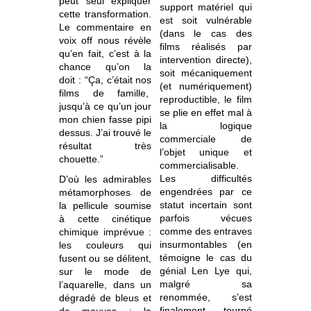
peut seul expliquer
support matériel qui
cette transformation.
est soit vulnérable
Le commentaire en
(dans le cas des
voix off nous révèle
films réalisés par
qu’en fait, c’est à la
intervention directe),
chance qu’on la
soit mécaniquement
doit : “Ça, c’était nos
(et numériquement)
films de famille,
reproductible, le film
jusqu’à ce qu’un jour
se plie en effet mal à
mon chien fasse pipi
la logique
dessus. J’ai trouvé le
commerciale de
résultat très
l’objet unique et
chouette.”
commercialisable.
Les difficultés
D’où les admirables
engendrées par ce
métamorphoses de
statut incertain sont
la pellicule soumise
parfois vécues
à cette cinétique
comme des entraves
chimique imprévue :
insurmontables (en
les couleurs qui
témoigne le cas du
fusent ou se délitent,
génial Len Lye qui,
sur le mode de
malgré sa
l’aquarelle, dans un
renommée, s’est
dégradé de bleus et
finalement tourné
de mauves ; la