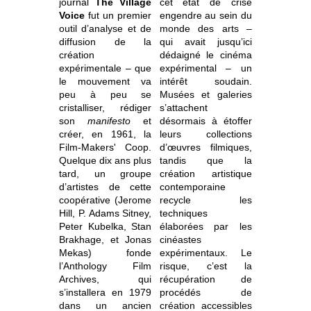
journal
The Village
cet état de crise
Voice
fut un premier
engendre au sein du
outil d’analyse et de
monde des arts –
diffusion de la
qui avait jusqu’ici
création
dédaigné le cinéma
expérimentale – que
expérimental – un
le mouvement va
intérêt soudain.
peu à peu se
Musées et galeries
cristalliser, rédiger
s’attachent
son
manifesto
et
désormais à étoffer
créer, en 1961, la
leurs collections
Film-Makers' Coop.
d’œuvres filmiques,
Quelque dix ans plus
tandis que la
tard, un groupe
création artistique
d’artistes de cette
contemporaine
coopérative (Jerome
recycle les
Hill, P. Adams Sitney,
techniques
Peter Kubelka, Stan
élaborées par les
Brakhage, et Jonas
cinéastes
Mekas) fonde
expérimentaux. Le
l’Anthology Film
risque, c’est la
Archives, qui
récupération de
s’installera en 1979
procédés de
dans un ancien
création accessibles