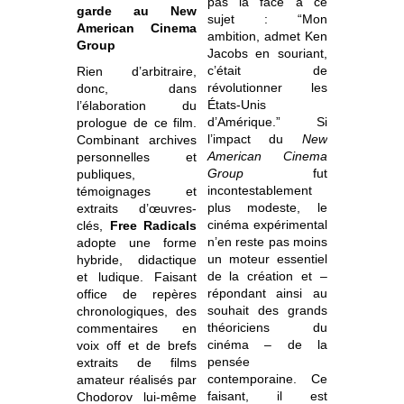
pas la face à ce
garde au New
sujet : “Mon
American Cinema
ambition, admet Ken
Group
Jacobs en souriant,
c’était de
Rien d’arbitraire,
révolutionner les
donc, dans
États-Unis
l’élaboration du
d’Amérique.” Si
prologue de ce film.
l’impact du
New
Combinant archives
American Cinema
personnelles et
Group
fut
publiques,
incontestablement
témoignages et
plus modeste, le
extraits d’œuvres-
cinéma expérimental
clés,
Free Radicals
n’en reste pas moins
adopte une forme
un moteur essentiel
hybride, didactique
de la création et –
et ludique. Faisant
répondant ainsi au
office de repères
souhait des grands
chronologiques, des
théoriciens du
commentaires en
cinéma – de la
voix off et de brefs
pensée
extraits de films
contemporaine. Ce
amateur réalisés par
faisant, il est
Chodorov lui-même