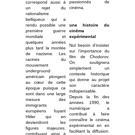
passionnés de
correspond aussi à
cinéma.
un rejet du
rationalisme
belliqueux qui a
rendu possible une
une histoire du
première guerre
cinéma
mondiale et
expérimental
quelques années
Nul besoin d’insister
plus tard la montée
sur l’importance du
de nazisme. Les
film de Chodorov.
racines du
On soulignera
mouvement
simplement un
underground
contexte historique
américain plongent
qui donne au projet
au cœur de cette
son caractère
époque puisque ce
indispensable.
sont dans une large
Depuis la fin des
mesure des
années 1990, le
immigrants
numérique a
européens fuyant
contribué à faire
Hitler qui en
connaître le cinéma
deviendront les
expérimental en en
figures majeures,
facilitant la diffusion.
contribuant ainsi à