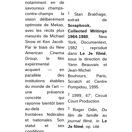
notamment en de
savoureux champs-
1
contre-champs la
Stan Brakhage,
vision délibérément
extrait de
optimiste de Mekas,
Scrapbook,
avec les récits plus
Collected Writings
mesurés de Michael
1964-1980
, New
Snow et Ken Jacob.
York, Documentext,
Par le biais du
New
1982 ; reproduit
American Cinema
dans
Le Je filmé
,
Group
, le film
sous la direction de
expérimental
Yann Beauvais et
acquiert ― en
Jean-Michel
parallèle des
Bouhours
,
Paris,
institutions établies
Scratch et Centre
du monde de l’art ―
Pompidou, 1995.
une présence
2
1999, 47’, Circuit
concrète qui
Court Production.
rayonne bientôt bien
au-delà des
3
Roger Odin,
Du
frontières fédérales
film de famille au
et nationales. Son
journal filmé, in
Le
statut et ses
Je filmé
, op. cité.
conditions