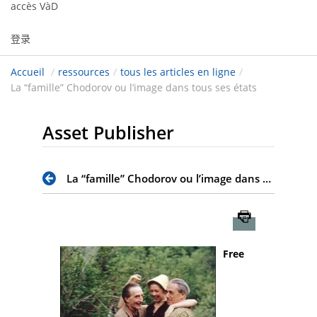
accès VàD
登录
Accueil
/
ressources
/
tous les articles en ligne
/
La “famille” Chodorov ou l’image dans tous ses états
Asset Publisher
La “famille” Chodorov ou l’image dans tous ses états
Imprimer
Free