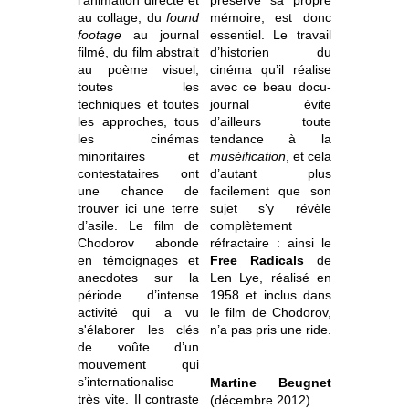
au collage, du
found
mémoire, est donc
footage
au journal
essentiel. Le travail
filmé, du film abstrait
d’historien du
au poème visuel,
cinéma qu’il réalise
toutes les
avec ce beau docu-
techniques et toutes
journal évite
les approches, tous
d’ailleurs toute
les cinémas
tendance à la
minoritaires et
muséification
, et cela
contestataires ont
d’autant plus
une chance de
facilement que son
trouver ici une terre
sujet s’y révèle
d’asile. Le film de
complètement
Chodorov abonde
réfractaire : ainsi le
en témoignages et
Free Radicals
de
anecdotes sur la
Len Lye, réalisé en
période d’intense
1958 et inclus dans
activité qui a vu
le film de Chodorov,
s'élaborer les clés
n’a pas pris une ride.
de voûte d’un
mouvement qui
s’internationalise
Martine Beugnet
très vite. Il contraste
(décembre 2012)