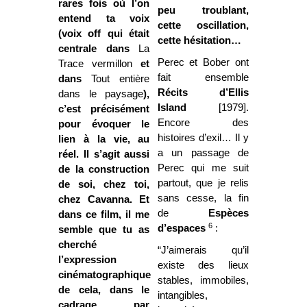
rares fois où l’on
peu troublant,
entend ta voix
cette oscillation,
(voix off qui était
cette hésitation…
centrale dans
La
Perec et Bober ont
Trace vermillon
et
fait ensemble
dans
Tout entière
Récits d’Ellis
dans le paysage
),
Island
[1979].
c’est précisément
Encore des
pour évoquer le
histoires d’exil… Il y
lien à la vie, au
a un passage de
réel. Il s’agit aussi
Perec qui me suit
de la construction
partout, que je relis
de soi, chez toi,
sans cesse, la fin
chez Cavanna. Et
de
Espèces
dans ce film, il me
6
d’espaces
:
semble que tu as
cherché
“J’aimerais qu’il
l’expression
existe des lieux
cinématographique
stables, immobiles,
de cela, dans le
intangibles,
cadrage par