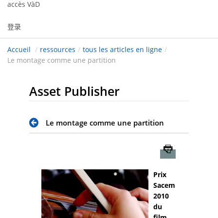
accès VàD
登录
Accueil
/
ressources
/
tous les articles en ligne
/
Le montage comme une partition
Asset Publisher
Le montage comme une partition
Imprimer
Prix
Sacem
2010
du
film