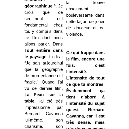
la trouve
4
géographique
. Je
absolument
crois que ce
bouleversante dans
sentiment est
cette façon de jouer
fondamental chez
de douceur et de
toi, y compris dans
violence.
ce film dont nous
allons parler. Dans
Tout entière dans
Ce qui frappe dans
le paysage
, tu dis :
le film, encore une
“Je sais aujourd’hui
fois, c’est
que la géographie
l’intensité.
de mon enfance est
L’intensité de tout
fragile.” Quand j’ai
ce que tu montres.
vu ce dernier film,
Évidemment ça
La Peau
sur la
tient d’abord à
table
, j’ai été très
l’intensité du sujet
impressionné par
qu’est Bernard
Bernard Cavanna
Cavanna, car il est
lui-même, son
très dense, mais
charisme, son
très doux en même