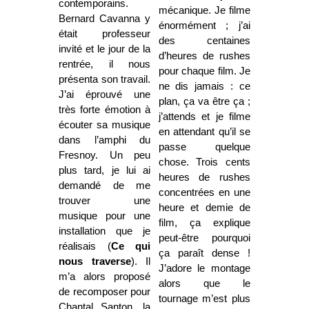
contemporains.
mécanique. Je filme
Bernard Cavanna y
énormément ; j’ai
était professeur
des centaines
invité et le jour de la
d’heures de rushes
rentrée, il nous
pour chaque film. Je
présenta son travail.
ne dis jamais : ce
J’ai éprouvé une
plan, ça va être ça ;
très forte émotion à
j’attends et je filme
écouter sa musique
en attendant qu’il se
dans l’amphi du
passe quelque
Fresnoy. Un peu
chose. Trois cents
plus tard, je lui ai
heures de rushes
demandé de me
concentrées en une
trouver une
heure et demie de
musique pour une
film, ça explique
installation que je
peut-être pourquoi
réalisais (
Ce qui
ça paraît dense !
nous traverse
). Il
J’adore le montage
m’a alors proposé
alors que le
de recomposer pour
tournage m’est plus
Chantal Santon, la