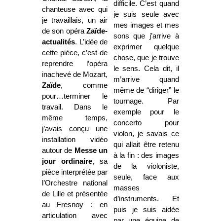
difficile. C’est quand
chanteuse avec qui
je suis seule avec
je travaillais, un air
mes images et mes
de son opéra
Zaïde-
sons que j’arrive à
actualités
. L’idée de
exprimer quelque
cette pièce, c’est de
chose, que je trouve
reprendre l’opéra
le sens. Cela dit, il
inachevé de Mozart,
m’arrive quand
Zaïde
, comme
même de “diriger” le
pour…terminer le
tournage. Par
travail. Dans le
exemple pour le
même temps,
concerto pour
j’avais conçu une
violon, je savais ce
installation vidéo
qui allait être retenu
autour de
Messe un
à la fin : des images
jour ordinaire
, sa
de la violoniste,
pièce interprétée par
seule, face aux
l’Orchestre national
masses
de Lille et présentée
d’instruments. Et
au Fresnoy : en
puis je suis aidée
articulation avec
par une équipe de