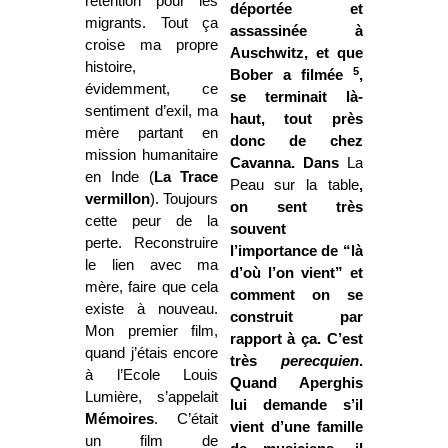
rétention pour les
déportée et
migrants. Tout ça
assassinée à
croise ma propre
Auschwitz, et que
histoire,
5
Bober a filmée
,
évidemment, ce
se terminait là-
sentiment d’exil, ma
haut, tout près
mère partant en
donc de chez
mission humanitaire
Cavanna. Dans
La
en Inde (
La Trace
Peau
sur la table
,
vermillon
). Toujours
on sent très
cette peur de la
souvent
perte. Reconstruire
l’importance de “là
le lien avec ma
d’où l’on vient” et
mère, faire que cela
comment on se
existe à nouveau.
construit par
Mon premier film,
rapport à ça. C’est
quand j’étais encore
très
perecquien
.
à l’Ecole Louis
Quand Aperghis
Lumière, s’appelait
lui demande s’il
Mémoires
. C’était
vient d’une famille
un film de