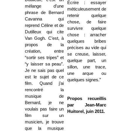
Écrire : essayer
mélange d’une
méticuleusement de
phrase de Bernard
retenir quelque
Cavanna qui
chose, de faire
reprend Céline et de
survivre quelque
Dutilleux qui cite
chose : arracher
Van Gogh. C’est, à
quelques bribes
propos de la
précises au vide qui
création, entre
se creuse, laisser,
“sortir ses tripes” et
quelque part, un
“y laisser sa peau”.
sillon, une trace,
Je ne sais pas quel
une arque ou
est le sujet de ce
quelques signes.”
film. Quand j’ai
rencontré la
musique de
Propos recueillis
Bernard, je ne
par Jean-Marc
voulais pas faire un
Huitorel, juin 2011.
film sur un
musicien, je trouve
que la musique