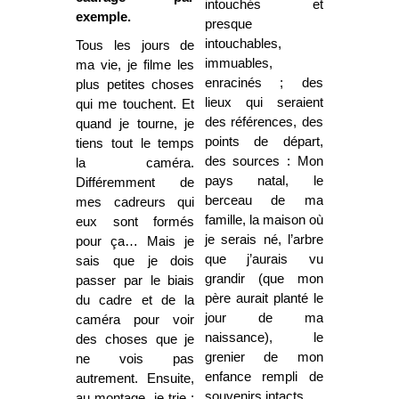
intouchés et
exemple.
presque
intouchables,
Tous les jours de
immuables,
ma vie, je filme les
enracinés ; des
plus petites choses
lieux qui seraient
qui me touchent. Et
des références, des
quand je tourne, je
points de départ,
tiens tout le temps
des sources : Mon
la caméra.
pays natal, le
Différemment de
berceau de ma
mes cadreurs qui
famille, la maison où
eux sont formés
je serais né, l’arbre
pour ça… Mais je
que j’aurais vu
sais que je dois
grandir (que mon
passer par le biais
père aurait planté le
du cadre et de la
jour de ma
caméra pour voir
naissance), le
des choses que je
grenier de mon
ne vois pas
enfance rempli de
autrement. Ensuite,
souvenirs intacts…
au montage, je trie ;