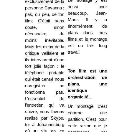
Le montage y est
exclusivement de la
aussi pour
personne Cavanna ;
beaucoup, Jean-
pas, ou peu, de ton
Marc. Il y a
film. C’était sans
énormément de
doute, sinon
plans dans mes
nécessaire, du
films et le montage
moins inévitable.
est un très long
Mais les dieux de la
travail.
critique veillaient et
ils intervinrent d’une
fort jolie façon : le
Ton film est une
téléphone portable
orchestration de
qui était censé nous
plans, une
enregistrer ne
identique
fonctionna pas.
organicité…
L’essentiel de
l’entretien qui va
Un montage, c’est
suivre, nous l’avons
comme une
réalisé par Skype,
partition. C’est pour
toi à Johannesburg
cette raison que je
où tu vis en ce