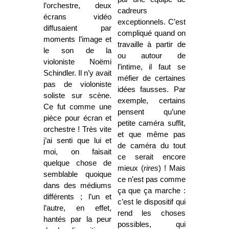
l’orchestre, deux
cadreurs
écrans vidéo
exceptionnels. C’est
diffusaient par
compliqué quand on
moments l’image et
travaille à partir de
le son de la
ou autour de
violoniste Noëmi
l’intime, il faut se
Schindler. Il n’y avait
méfier de certaines
pas de violoniste
idées fausses. Par
soliste sur scène.
exemple, certains
Ce fut comme une
pensent qu’une
pièce pour écran et
petite caméra suffit,
orchestre ! Très vite
et que même pas
j’ai senti que lui et
de caméra du tout
moi, on faisait
ce serait encore
quelque chose de
mieux (
rires
) ! Mais
semblable quoique
ce n’est pas comme
dans des médiums
ça que ça marche :
différents ; l’un et
c’est le dispositif qui
l’autre, en effet,
rend les choses
hantés par la peur
possibles, qui