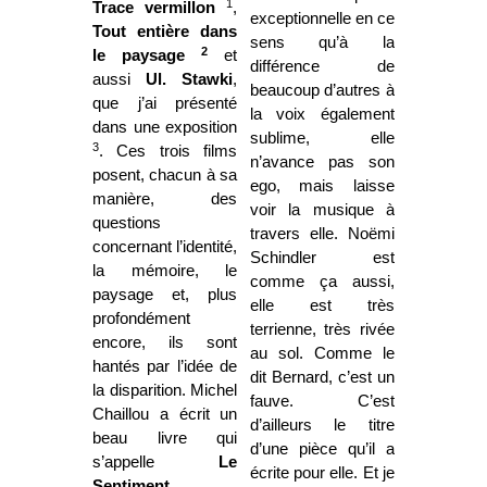
1
Trace
vermillon
,
exceptionnelle en ce
Tout entière dans
sens qu’à la
2
le paysage
et
différence de
aussi
Ul. Stawki
,
beaucoup d’autres à
que j’ai présenté
la voix également
dans une exposition
sublime, elle
3
. Ces trois films
n’avance pas son
posent, chacun à sa
ego, mais laisse
manière, des
voir la musique à
questions
travers elle. Noëmi
concernant l’identité,
Schindler est
la mémoire, le
comme ça aussi,
paysage et, plus
elle est très
profondément
terrienne, très rivée
encore, ils sont
au sol. Comme le
hantés par l’idée de
dit Bernard, c’est un
la disparition. Michel
fauve. C’est
Chaillou a écrit un
d’ailleurs le titre
beau livre qui
d’une pièce qu’il a
s’appelle
Le
écrite pour elle. Et je
Sentiment