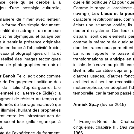
sence, celle qui se dérobe à la
quelle fin politique ? Et pour q
jeu d’une nostalgie culturelle,
Comme le rappelle l’architecte
ouvrage,
Les Lieux et la pou
manière de filmer avec lenteur,
caractère révolutionnaire, comme
 la forme d’un simple document.
éclats une situation codée, ils s
rontalité du cadrage : un morceau
douter du système. Ces lieux, 
 piscine olympique, et balayé par
disparu, sont des éléments per
 à sentir la présence originaire
comme la mémoire de quelque ch
 tendance à l’objectivité froide,
dont les traces nous permettent 
avaux photographiques d’Hilla et
La ruine rappelle le passé d
 réalisé des images tectoniques
transformations et anticipe en
rme de photographies en noir et
initiale de l’œuvre ou plutôt, 
Berlin
, elle constitue déjà un p
r Benoît Felici agit donc comme
d’autres usages, d’autres fonct
ir de l’engagement politique des
architectural peut se reconstit
de l’Italie d’après-guerre. Elle
métamorphose, en adoptant l’idé
nneté (ici la terre de Sicile) : la
temporelle, car le temps passé d
agment de résister au temps qui
tonnés du barrage inachevé qui
Annick Spay
(février 2015)
illuminé, hurlant des prophéties
ent entre les infrastructures de
1
perposent leur grille organique à
François-René de Chateau
u.
cinquième, chapitre III,
Des ru
te de l’expérience du fragment,
1966.