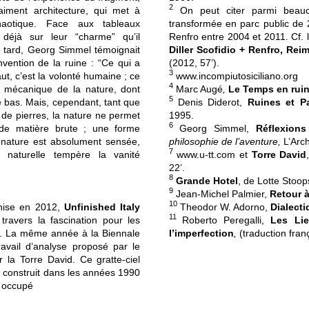
2
aiment architecture, qui met à
On peut citer parmi beauc
haotique. Face aux tableaux
transformée en parc public de 2
t déjà sur leur “charme” qu’il
Renfro entre 2004 et 2011. Cf.
s tard, Georg Simmel témoignait
Diller Scofidio + Renfro, Re
invention de la ruine : “Ce qui a
(2012, 57’).
3
ut, c’est la volonté humaine ; ce
www.incompiutosiciliano.org
4
e mécanique de la nature, dont
Marc Augé
,
Le Temps en rui
5
le bas. Mais, cependant, tant que
Denis Diderot,
Ruines et P
 de pierres, la nature ne permet
1995.
6
de matière brute ; une forme
Georg Simmel,
Réflexions
a nature est absolument sensée,
philosophie de l’aventure,
L’Arch
7
 naturelle tempère la vanité
www.u-tt.com
et
Torre David
22’.
8
Grande Hotel
, de Lotte Stoop
9
Jean-Michel Palmier,
Retour à
10
enise en 2012,
Unfinished Italy
Theodor W. Adorno,
Dialecti
11
travers la fascination pour les
Roberto Peregalli,
Les Lie
on. La même année à la Biennale
l’imperfection
,
(traduction franç
travail d’analyse proposé par le
 la Torre David. Ce gratte-ciel
 construit dans les années 1990
t occupé