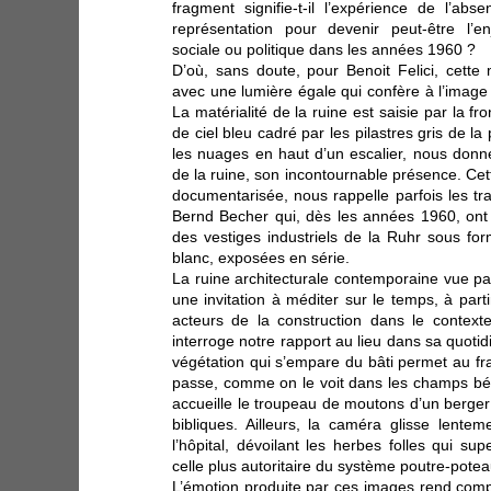
fragment signifie-t-il l’expérience de l’ab
représentation pour devenir peut-être l’en
sociale ou politique dans les années 1960 ?
D’où, sans doute, pour Benoit Felici, cette 
avec une lumière égale qui confère à l’image
La matérialité de la ruine est saisie par la f
de ciel bleu cadré par les pilastres gris de la
les nuages en haut d’un escalier, nous donne
de la ruine, son incontournable présence. Cette
documentarisée, nous rappelle parfois les tr
Bernd Becher qui, dès les années 1960, ont
des vestiges industriels de la Ruhr sous fo
blanc, exposées en série.
La ruine architecturale contemporaine vue pa
une invitation à méditer sur le temps, à part
acteurs de la construction dans le contexte 
interroge notre rapport au lieu dans sa quotidie
végétation qui s’empare du bâti permet au fr
passe, comme on le voit dans les champs bé
accueille le troupeau de moutons d’un berger 
bibliques. Ailleurs, la caméra glisse lentem
l’hôpital, dévoilant les herbes folles qui su
celle plus autoritaire du système poutre-potea
L’émotion produite par ces images rend comp