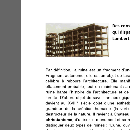
Des cons
qui dispa
Lambert 
Par définition, la ruine est un fragment d’un
Fragment autonome, elle est un objet de fasci
célèbre à rebours l’architecture. Elle mani
effacement probable, tout en maintenant sa m
ruine hante l’histoire de l’architecture et d
lurette. D’abord objet de savoir archéologiq
e
devient au XVIII
siècle objet d’une esthéti
grandeur de la création humaine (la vertica
destructeur de la nature. Il revient à Chate
christianisme
, d’utiliser le monument et sa r
distinguer deux types de ruines : “L’une, ou