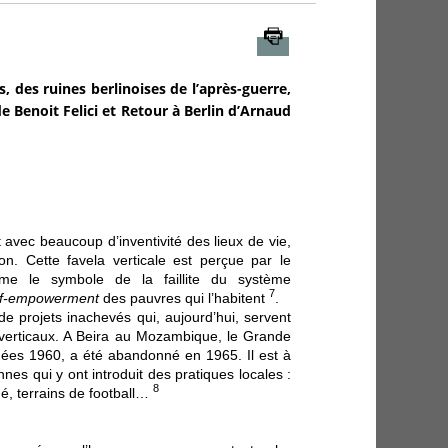
Imprimer
 des ruines berlinoises de l’après-guerre,
 de Benoit Felici et Retour à Berlin d’Arnaud
 avec beaucoup d’inventivité des lieux de vie,
n. Cette favela verticale est perçue par le
me le symbole de la faillite du système
7
lf-empowerment
des pauvres qui l’habitent
.
de projets inachevés qui, aujourd’hui, servent
s verticaux. A Beira au Mozambique, le Grande
nées 1960, a été abandonné en 1965. Il est à
es qui y ont introduit des pratiques locales :
8
hé, terrains de football…