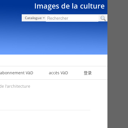
Images de la culture
Catalogue
abonnement VàD
accès VàD
登录
e l’architecture