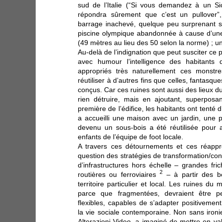
sud de l’Italie (“Si vous demandez à un Sici
répondra sûrement que c’est un pullover”
barrage inachevé, quelque peu surprenant su
piscine olympique abandonnée à cause d’une e
(49 mètres au lieu des 50 selon la norme) ; u
Au-delà de l’indignation que peut susciter ce
avec humour l’intelligence des habitants 
appropriés très naturellement ces monstr
réutiliser à d’autres fins que celles, fantasque
conçus. Car ces ruines sont aussi des lieux du
rien détruire, mais en ajoutant, superposa
première de l’édifice, les habitants ont tenté d’
a accueilli une maison avec un jardin, une p
devenu un sous-bois a été réutilisée pour a
enfants de l’équipe de foot locale.
A travers ces détournements et ces réappro
question des stratégies de transformation/con
d’infrastructures hors échelle – grandes frich
2
routières ou ferroviaires
– à partir des b
territoire particulier et local. Les ruines du
parce que fragmentées, devraient être 
flexibles, capables de s’adapter positivemen
la vie sociale contemporaine. Non sans ironie
Alterazioni Video, a imaginé de mettre en va