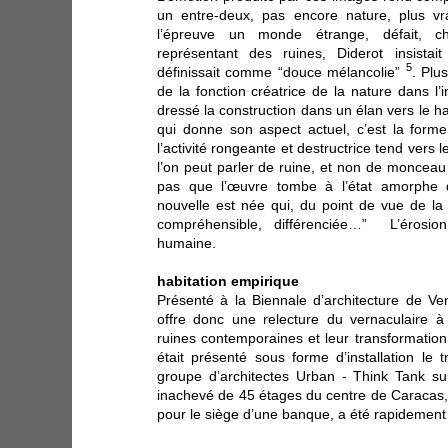
un entre-deux, pas encore nature, plus vr
l’épreuve un monde étrange, défait, c
représentant des ruines, Diderot insistai
5
définissait comme “douce mélancolie”
. Plu
de la fonction créatrice de la nature dans l’
dressé la construction dans un élan vers le ha
qui donne son aspect actuel, c’est la form
l’activité rongeante et destructrice tend vers 
l’on peut parler de ruine, et non de monceau
pas que l’œuvre tombe à l’état amorphe 
nouvelle est née qui, du point de vue de l
compréhensible, différenciée…” L’érosion
humaine.
habitation empirique
Présenté à la Biennale d’architecture de V
offre donc une relecture du vernaculaire à 
ruines contemporaines et leur transformati
était présenté sous forme d’installation le 
groupe d’architectes Urban - Think Tank sur
inachevé de 45 étages du centre de Caracas,
pour le siège d’une banque, a été rapidemen