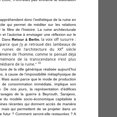
 appréhendent donc l’esthétique de la ruine en
lie qui permet de méditer sur les relations
 filtre de l’histoire. La ruine architecturale
in et l’autorise à envisager une réflexion sur le
,
la voix off susurre :
s. Dans
Retour à Berlin
st parce que j’y ai retrouvé des lambeaux de
e
s ruines de l’architecture du XX
siècle
phémère de l’homme, comme le pensait déjà
mémoire de la transcendance n’est plus
10
rmédiaire de la ruine.”
ecture de la ville générique réalisée aujourd’hui
es, à cause de l’impossibilité métaphysique de
r. Mais aussi parce que le mode de production
it de
consommation immédiate, implique son
 De nos jours, la représentation d’édifices
ravages de la guerre à Beyrouth, Sarajevo,
te du modèle socio-économique capitaliste à
 ruines récentes qui donnent accès de manière
 mais qui permettent de se projeter dans un
 futur ? Comment seront-elle restaurées ? A