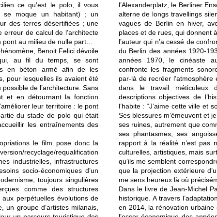
lien ce qu’est le polo, il vous
l’Alexanderplatz, le Berliner En
, se moque un habitant) ; un
alterne de longs travellings sile
r des terres désertifiées ; une
vagues de Berlin en hiver, av
rreur de calcul de l’architecte
places et de rues, qui donnent à e
n pont au milieu de nulle part…
l’auteur qui n’a cessé de confro
 phénomène, Benoit Felici dévoile
du Berlin des années 1920-1930
qui, au fil du temps, se sont
années 1970, le cinéaste au
es en béton armé afin de les
confronte les fragments sonores
s, pour lesquelles ils avaient été
par-là de recréer l’atmosphère
 possible de l’architecture. Sans
dans le travail méticuleux 
nt et en détournant la fonction
descriptions objectives de l’hi
améliorer leur territoire : le pont
l’habite : “J’aime cette ville e
artie du stade de polo qui était
Ses blessures m’émeuvent et je
ccueillir les entraînements des
ses ruines, autrement que comme
ses phantasmes, ses angoisse
priations le film pose donc la
rapport à la réalité n’est pas 
version/recyclage/requalification
culturelles, artistiques, mais sur
es industrielles, infrastructures
qu’ils me semblent correspondre
esoins socio-économiques d’un
que la projection extérieure d’
 modernisme, toujours singulières
me sens heureux là où préciséme
perçues comme des structures
Dans le livre de Jean-Michel Pa
t aux perpétuelles évolutions de
historique. A travers l’adaptati
, un groupe d’artistes milanais,
en 2014, la rénovation urbaine 
leur un parcours touristique des
l’essor économique des années 