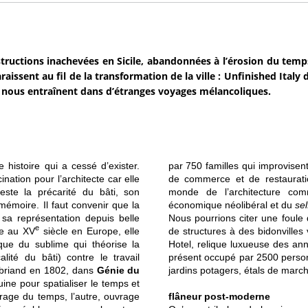
tructions inachevées en Sicile, abandonnées à l’érosion du temps,
raissent au fil de la transformation de la ville : Unfinished Italy
nous entraînent dans d’étranges voyages mélancoliques.
e histoire qui a cessé d’exister.
par 750 familles qui improvisent
nation pour l’architecte car elle
de commerce et de restauratio
feste la précarité du bâti, son
monde de l’architecture com
émoire. Il faut convenir que la
économique néolibéral et du
se
e sa représentation depuis belle
Nous pourrions citer une foule 
e
ue au XV
siècle en Europe, elle
de structures à des bidonville
que du sublime qui théorise la
Hotel, relique luxueuse des an
lité du bâti) contre le travail
présent occupé par 2500 personn
aubriand en 1802, dans
Génie du
jardins potagers, étals de marc
uine pour spatialiser le temps et
vrage du temps, l’autre, ouvrage
flâneur post-moderne