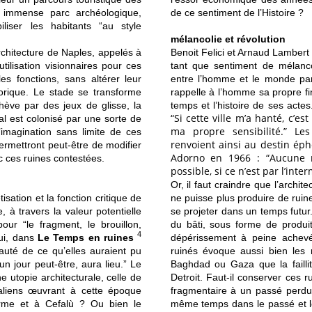
n immense parc archéologique,
de ce sentiment de l’Histoire ?
liser les habitants “au style
mélancolie et révolution
architecture de Naples, appelés à
Benoit Felici et Arnaud Lambert
tilisation visionnaires pour ces
tant que sentiment de mélanco
s fonctions, sans altérer leur
entre l’homme et le monde par le
torique. Le stade se transforme
rappelle à l’homme sa propre
f
hève par des jeux de glisse, la
temps et l’histoire de ses acte
“Si cette ville m’a hanté, c’e
al est colonisé par une sorte de
ma propre sensibilité.” Le
’imagination sans limite de ces
renvoient ainsi au destin é
rmettront peut-être de modifier
Adorno en 1966 : “Aucune 
c ces ruines contestées.
possible, si ce n’est par l’inte
Or, il faut craindre que l’archit
isation et la fonction critique de
ne puisse plus produire de ruin
, à travers la valeur potentielle
se projeter dans un temps futu
our “le fragment, le brouillon,
du bâti, sous forme de produ
4
ui, dans
Le Temps en ruines
dépérissement à peine achevé.
auté de ce qu’elles auraient pu
ruinés évoque aussi bien les 
un jour peut-être, aura lieu.” Le
Baghdad ou Gaza que la failli
e utopie architecturale, celle de
Detroit. Faut-il conserver ces
taliens œuvrant à cette époque
fragmentaire à un passé perdu
lerme et à Cefalù ? Ou bien le
même temps dans le passé et le