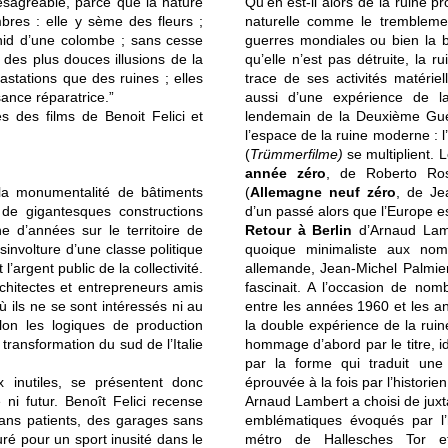
sagréable, parce que la nature
Qu’en est-il alors de la ruine
bres : elle y sème des fleurs ;
naturelle comme le trembleme
 nid d’une colombe ; sans cesse
guerres mondiales ou bien la
 des plus douces illusions de la
qu’elle n’est pas détruite, la 
astations que des ruines ; elles
trace de ses activités matériel
sance réparatrice.”
aussi d’une expérience de l
s des films de Benoit Felici et
lendemain de la Deuxième Guerr
l’espace de la ruine moderne : l’
(
Trümmerfilme)
se multiplient. 
année zéro
, de Roberto Ross
 la monumentalité de bâtiments
(
Allemagne neuf zéro
, de Je
 de gigantesques constructions
d’un passé alors que l’Europe ess
e d’années sur le territoire de
Retour à Berlin
d’Arnaud Lam
involture d’une classe politique
quoique minimaliste aux nomb
’argent public de la collectivité.
allemande, Jean-Michel Palmier,
rchitectes et entrepreneurs amis
fascinait. A l’occasion de no
où ils ne se sont intéressés ni au
entre les années 1960 et les a
elon les logiques de production
la double expérience de la ruin
 transformation du sud de l’Italie
hommage d’abord par le titre, 
par la forme qui traduit une
x inutiles, se présentent donc
éprouvée à la fois par l’historien
i futur. Benoît Felici recense
Arnaud Lambert a choisi de juxta
sans patients, des garages sans
emblématiques évoqués par l’hi
ré pour un sport inusité dans le
métro de Hallesches Tor et