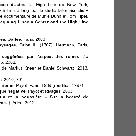
oup d’autres la High Line de New York,
,5 km de long, par le studio Diller Scofidio +
 le documentaire de Muffie Dunn et Tom Piper,
imagining Lincoln Center and the High Line
nes
, Galilée, Paris, 2003.
aysages
, Salon III, (1767), Hermann, Paris,
 suggérées par l’aspect des ruines
,
La
e, 2002.
, de Markus Kneer et Daniel Schwartz, 2013,
s, 2010, 70’.
 Berlin
,
Payot, Paris, 1989 (réédition 1997).
que négative
, Payot et Rivages, 2003.
ux et la poussière – Sur la beauté de
aise), Arlea, 2012.