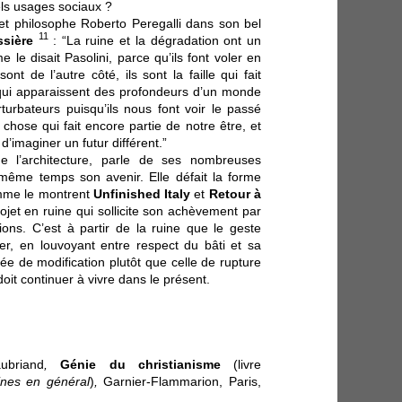
uels usages sociaux ?
 et philosophe Roberto Peregalli dans son bel
11
ssière
: “La ruine et la dégradation ont un
 le disait Pasolini, parce qu’ils font voler en
ont de l’autre côté, ils sont la faille qui fait
qui apparaissent des profondeurs d’un monde
turbateurs puisqu’ils nous font voir le passé
ose qui fait encore partie de notre être, et
d’imaginer un futur différent.”
e l’architecture, parle de ses nombreuses
 même temps son avenir. Elle défait la forme
comme le montrent
Unfinished Italy
et
Retour à
rojet en ruine qui sollicite son achèvement par
ions. C’est à partir de la ruine que le geste
uer, en louvoyant entre respect du bâti et sa
e de modification plutôt que celle de rupture
oit continuer à vivre dans le présent.
briand
,
Génie du christianisme
(livre
ines en général
)
,
Garnier-Flammarion, Paris,