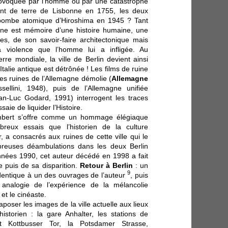
 provoquée par l’homme ou par une catastrophe
nt de terre de Lisbonne en 1755, les deux
 bombe atomique d’Hiroshima en 1945 ? Tant
ruine est mémoire d’une histoire humaine, une
les, de son savoir-faire architectonique mais
a violence que l’homme lui a infligée. Au
e mondiale, la ville de Berlin devient ainsi
Italie antique est détrônée ! Les films de ruine
Les ruines de l’Allemagne démolie (
Allemagne
ellini, 1948), puis de l’Allemagne unifiée
an-Luc Godard, 1991) interrogent les traces
aie de liquider l’Histoire.
bert s’offre comme un hommage élégiaque
reux essais que l’historien de la culture
 a consacrés aux ruines de cette ville qui le
mbreuses déambulations dans les deux Berlin
nnées 1990, cet auteur décédé en 1998 a fait
e puis de sa disparition.
Retour à Berlin
: un
9
identique à un des ouvrages de l’auteur
, puis
 analogie de l’expérience de la mélancolie
 et le cinéaste.
poser les images de la ville actuelle aux lieux
storien : la gare Anhalter, les stations de
 Kottbusser Tor, la Potsdamer Strasse,