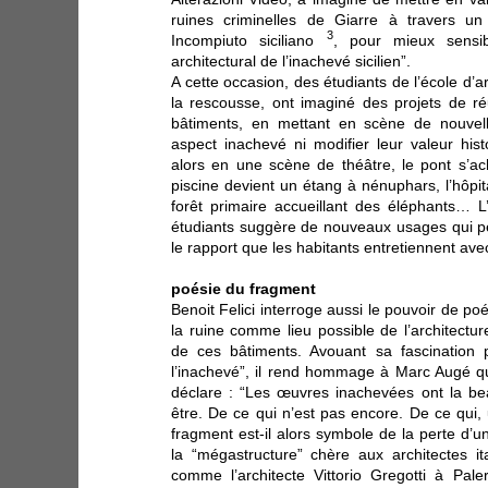
ruines criminelles de Giarre à travers u
3
Incompiuto siciliano
, pour mieux sensibi
architectural de l’inachevé sicilien”.
A cette occasion, des étudiants de l’école d’
la rescousse, ont imaginé des projets de réu
bâtiments, en mettant en scène de nouvelle
aspect inachevé ni modifier leur valeur his
alors en une scène de théâtre, le pont s’ac
piscine devient un étang à nénuphars, l’hôpit
forêt primaire accueillant des éléphants… L
étudiants suggère de nouveaux usages qui pe
le rapport que les habitants entretiennent ave
poésie du fragment
Benoit Felici interroge aussi le pouvoir de poét
la ruine comme lieu possible de l’architecture
de ces bâtiments. Avouant sa fascination p
l’inachevé”, il rend hommage à Marc Augé q
déclare : “Les œuvres inachevées ont la be
être. De ce qui n’est pas encore. De ce qui, 
fragment est-il alors symbole de la perte d’un
la “mégastructure” chère aux architectes i
comme l’architecte Vittorio Gregotti à Pa