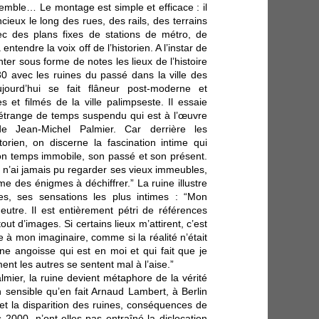
semble… Le montage est simple et efficace : il
ncieux le long des rues, des rails, des terrains
ec des plans fixes de stations de métro, de
ntendre la voix off de l’historien. A l’instar de
nter sous forme de notes les lieux de l’histoire
 avec les ruines du passé dans la ville des
jourd’hui se fait flâneur post-moderne et
 et filmés de la ville palimpseste. Il essaie
 étrange de temps suspendu qui est à l’œuvre
de Jean-Michel Palmier. Car derrière les
storien, on discerne la fascination intime qui
t son temps immobile, son passé et son présent.
 n’ai jamais pu regarder ses vieux immeubles,
 des énigmes à déchiffrer.” La ruine illustre
s, ses sensations les plus intimes : “Mon
neutre. Il est entièrement pétri de références
tout d’images. Si certains lieux m’attirent, c’est
 à mon imaginaire, comme si la réalité n’était
une angoisse qui est en moi et qui fait que je
nt les autres se sentent mal à l’aise.”
lmier, la ruine devient métaphore de la vérité
on sensible qu’en fait Arnaud Lambert, à Berlin
et la disparition des ruines, conséquences de
2000, n’ont-elles pas entraîné la dislocation