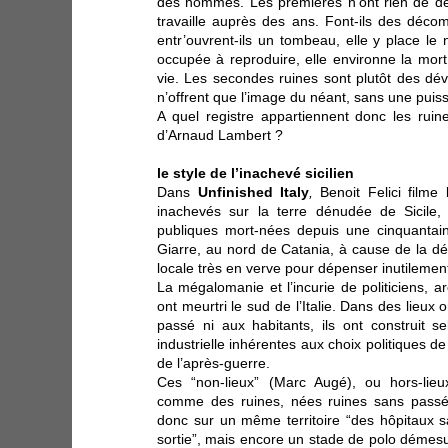
des hommes. Les premières n’ont rien de dé
travaille auprès des ans. Font-ils des décom
entr’ouvrent-ils un tombeau, elle y place le
occupée à reproduire, elle environne la mort
vie. Les secondes ruines sont plutôt des dév
n’offrent que l’image du néant, sans une puis
A quel registre appartiennent donc les ruine
d’Arnaud Lambert ?
le style de l’inachevé sicilien
Dans
Unfinished Italy
,
Benoit Felici filme
inachevés sur la terre dénudée de Sicile,
publiques mort-nées depuis une cinquantain
Giarre, au nord de Catania, à cause de la dés
locale très en verve pour dépenser inutilement l
La mégalomanie et l’incurie de politiciens, a
ont meurtri le sud de l’Italie. Dans des lieux 
passé ni aux habitants, ils ont construit s
industrielle inhérentes aux choix politiques de
de l’après-guerre.
Ces “non-lieux” (Marc Augé), ou hors-lieu
comme des ruines, nées ruines sans passé n
donc sur un même territoire “des hôpitaux 
sortie”, mais encore un stade de polo démesu