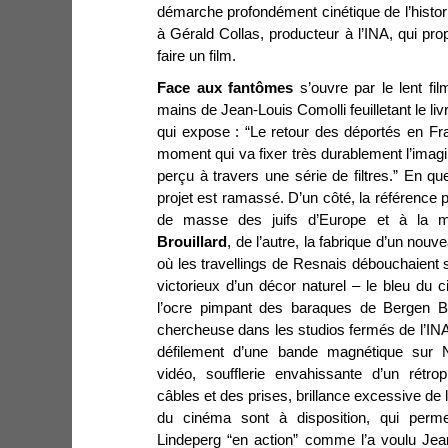
démarche profondément cinétique de l’histo
à Gérald Collas, producteur à l’INA, qui pr
faire un film.
Face aux fantômes
s’ouvre par le lent film
mains de Jean-Louis Comolli feuilletant le liv
qui expose : “Le retour des déportés en F
moment qui va fixer très durablement l’imagi
perçu à travers une série de filtres.” En qu
projet est ramassé. D’un côté, la référence 
de masse des juifs d’Europe et à la m
Brouillard
, de l’autre, la fabrique d’un nouv
où les travellings de Resnais débouchaient
victorieux d’un décor naturel – le bleu du ci
l’ocre pimpant des baraques de Bergen Be
chercheuse dans les studios fermés de l’INA
défilement d’une bande magnétique sur N
vidéo, soufflerie envahissante d’un rétrop
câbles et des prises, brillance excessive de l’é
du cinéma sont à disposition, qui permet
Lindeperg “en action” comme l’a voulu Jea