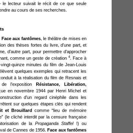
le lecteur suivait le récit de ce que seule
entendre au cours de ses recherches.
ts
s
Face aux fantômes
, le théâtre de mises en
on des thèses fortes du livre, d’une part, et
nne, d’autre part, pour permettre d’approcher
4
ntenant, comme un geste de création
. Face à
e-vingt-quinze minutes du film de Jean-Louis
élèvent quelques exemples qui retracent les
onduit à la réalisation du film de Resnais et
de l’exposition
Résistance, Libération,
ue en novembre 1944 par Henri Michel et
nstruction d’un regard cinéphile dans les
rrêtent sur quelques étapes clés qui rendent
it et Brouillard
comme “lieu de mémoire
me” (le cliché interdit par la censure française
utorisation de la
Propaganda Staffel
!) ou
stival de Cannes de 1956.
Face aux fantômes