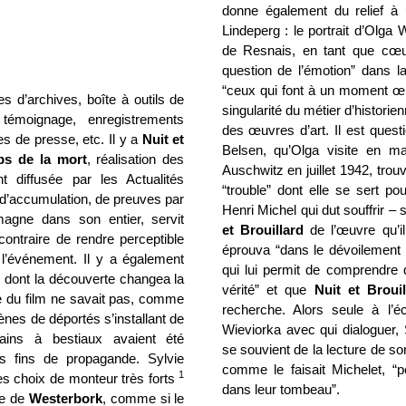
donne également du relief à
Lindeperg : le portrait d’Olga 
de Resnais, en tant que cœur 
question de l’émotion” dans la
“ceux qui font à un moment œu
es d’archives, boîte à outils de
singularité du métier d’historie
 témoignage, enregistrements
des œuvres d’art. Il est quest
s de presse, etc. Il y a
Nuit et
Belsen, qu’Olga visite en m
s de la mort
, réalisation des
Auschwitz en juillet 1942, tro
t diffusée par les Actualités
“trouble” dont elle se sert po
 d’accumulation, de preuves par
Henri Michel qui dut souffrir 
magne dans son entier, servit
et Brouillard
de l’œuvre qu’i
 contraire de rendre perceptible
éprouva “dans le dévoilement de
l’événement. Il y a également
qui lui permit de comprendre q
” dont la découverte changea la
vérité” et que
Nuit et Broui
pe du film ne savait pas, comme
recherche. Alors seule à l’
cènes de déportés s’installant de
Wieviorka avec qui dialoguer, 
ains à bestiaux avaient été
se souvient de la lecture de so
s fins de propagande. Sylvie
comme le faisait Michelet, “p
1
es choix de monteur très forts
dans leur tombeau”.
ce de
Westerbork
, comme si le