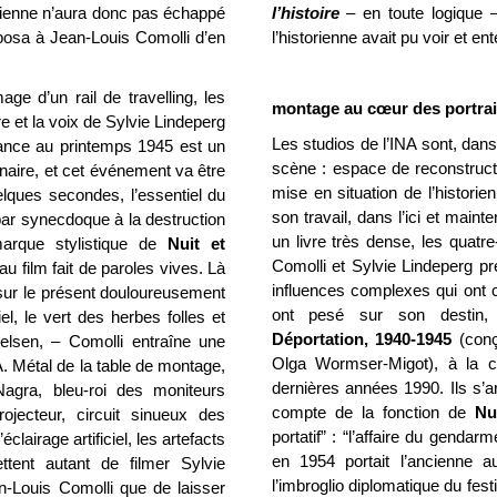
rienne n’aura donc pas échappé
l’histoire
– en toute logique – 
oposa à Jean-Louis Comolli d’en
l’historienne avait pu voir et 
age d’un rail de travelling, les
montage au cœur des portrai
re et la voix de Sylvie Lindeperg
Les studios de l’INA sont, dan
rance au printemps 1945 est un
scène : espace de reconstructi
naire, et cet événement va être
mise en situation de l’historie
elques secondes, l’essentiel du
son travail, dans l’ici et mai
par synecdoque à la destruction
un livre très dense, les quatr
arque stylistique de
Nuit et
Comolli et Sylvie Lindeperg pr
eau film fait de paroles vives. Là
influences complexes qui ont c
 sur le présent douloureusement
ont pesé sur son destin, 
el, le vert des herbes folles et
Déportation, 1940-1945
(conç
lsen, – Comolli entraîne une
Olga Wormser-Migot), à la co
. Métal de la table de montage,
dernières années 1990. Ils s’a
agra, bleu-roi des moniteurs
compte de la fonction de
Nu
rojecteur, circuit sinueux des
portatif” : “l’affaire du gendar
clairage artificiel, les artefacts
en 1954 portait l’ancienne a
tent autant de filmer Sylvie
l’imbroglio diplomatique du fe
n-Louis Comolli que de laisser