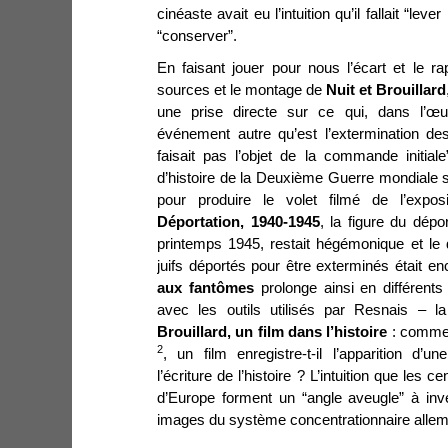
cinéaste avait eu l’intuition qu’il fallait “lev
“conserver”.
En faisant jouer pour nous l’écart et le 
sources et le montage de
Nuit et Brouillard
une prise directe sur ce qui, dans l’œu
événement autre qu’est l’extermination des
faisait pas l’objet de la commande initial
d’histoire de la Deuxième Guerre mondiale
pour produire le volet filmé de l’expos
Déportation, 1940-1945
, la figure du dépor
printemps 1945, restait hégémonique et le d
juifs déportés pour être exterminés était 
aux fantômes
prolonge ainsi en différents
avec les outils utilisés par Resnais – l
Brouillard, un film dans l’histoire
: commen
2
, un film enregistre-t-il l’apparition d’un
l’écriture de l’histoire ? L’intuition que les 
d’Europe forment un “angle aveugle” à inve
images du système concentrationnaire allema