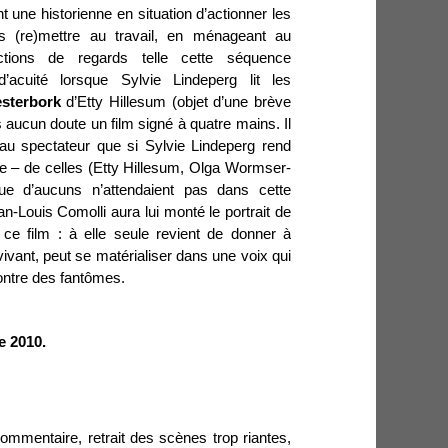
t une historienne en situation d’actionner les
es (re)mettre au travail, en ménageant au
ctions de regards telle cette séquence
d’acuité lorsque Sylvie Lindeperg lit les
esterbork
d’Etty Hillesum (objet d’une brève
s aucun doute un film signé à quatre mains. Il
 au spectateur que si Sylvie Lindeperg rend
e – de celles (Etty Hillesum, Olga Wormser-
que d’aucuns n’attendaient pas dans cette
an-Louis Comolli aura lui monté le portrait de
ce film : à elle seule revient de donner à
ivant, peut se matérialiser dans une voix qui
contre des fantômes.
e 2010.
mmentaire, retrait des scènes trop riantes,