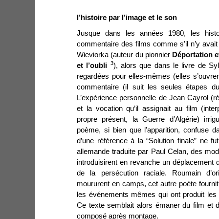
l’histoire par l’image et le son
Jusque dans les années 1980, les histori
commentaire des films comme s’il n’y avait
Wieviorka (auteur du pionnier
Déportation e
3
et l’oubli
), alors que dans le livre de S
regardées pour elles-mêmes (elles s’ouvren
commentaire (il suit les seules étapes du
L’expérience personnelle de Jean Cayrol (r
et la vocation qu’il assignait au film (inte
propre présent, la Guerre d’Algérie) irrig
poème, si bien que l’apparition, confuse da
d’une référence à la “Solution finale” ne f
allemande traduite par Paul Celan, des modi
introduisirent en revanche un déplacement d
de la persécution raciale. Roumain d’ori
moururent en camps, cet autre poète fournit
les événements mêmes qui ont produit le
Ce texte semblait alors émaner du film et de
composé après montage.