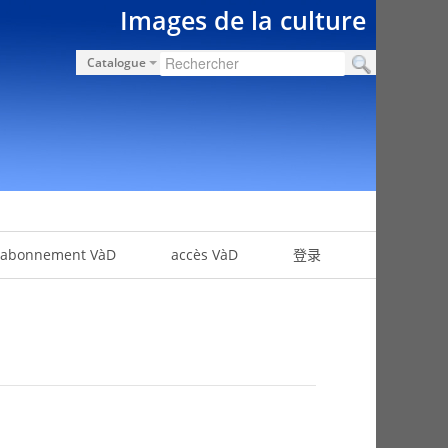
Images de la culture
Catalogue
abonnement VàD
accès VàD
登录