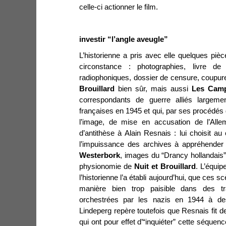
celle-ci actionner le film.
investir “l’angle aveugle”
L’historienne a pris avec elle quelques pièc
circonstance : photographies, livre de
radiophoniques, dossier de censure, coupure
Brouillard
bien sûr, mais aussi
Les Camp
correspondants de guerre alliés largemen
françaises en 1945 et qui, par ses procédés
l’image, de mise en accusation de l’Alle
d’antithèse à Alain Resnais : lui choisit au
l’impuissance des archives à appréhender 
Westerbork
, images du “Drancy hollandais
physionomie de
Nuit et Brouillard
. L’équi
l’historienne l’a établi aujourd’hui, que ces s
manière bien trop paisible dans des tr
orchestrées par les nazis en 1944 à de
Lindeperg repère toutefois que Resnais fit d
qui ont pour effet d’“inquiéter” cette séquen