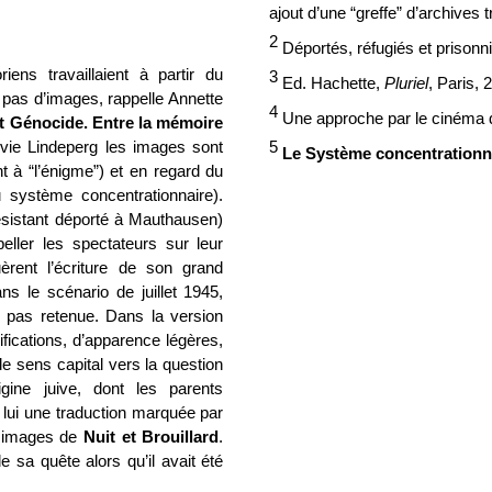
ajout d’une “greffe” d’archives 
2
Déportés, réfugiés et prisonni
ens travaillaient à partir du
3
Ed.
Hachette,
Pluriel
, Paris, 
 pas d’images, rappelle Annette
4
Une approche par le cinéma d
t Génocide. Entre la mémoire
ylvie Lindeperg les images sont
5
Le Système concentrationna
t à “l’énigme”) et en regard du
 système concentrationnaire).
ésistant déporté à Mauthausen)
rpeller les spectateurs sur leur
uèrent l’écriture de son grand
ns le scénario de juillet 1945,
ut pas retenue. Dans la version
fications, d’apparence légères,
e sens capital vers la question
gine juive, dont les parents
 lui une traduction marquée par
s images de
Nuit et Brouillard
.
 sa quête alors qu’il avait été