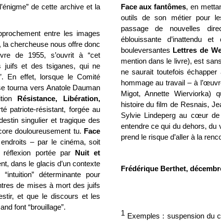
er l’énigme” de cette archive et la
Face aux fantômes
, en mettan
outils de son métier pour l
passage de nouvelles dire
rapprochement entre les images
éblouissante d’inattendu et 
, la chercheuse nous offre donc
bouleversantes
Lettres de W
vre de 1955, s’ouvrit à “cet
mention dans le livre), est san
 juifs et des tsiganes, qui ne
ne saurait toutefois échapper
e”. En effet, lorsque le Comité
hommage au travail – à l’œuvr
 se tourna vers Anatole Dauman
Migot, Annette Wierviorka) 
ition
Résistance, Libération,
histoire du film de Resnais, Je
té patriote-résistant, forgée au
Sylvie Lindeperg au cœur de 
estin singulier et tragique des
entendre ce qui du dehors, du v
encore douloureusement tu.
Face
prend le risque d’aller à la ren
 endroits – par le cinéma, soit
a réflexion portée par
Nuit et
t, dans le glacis d’un contexte
Frédérique Berthet, décembr
e “intuition” déterminante pour
centres de mises à mort des juifs
stir, et que le discours et les
nd font “brouillage”.
1
Exemples : suspension du co