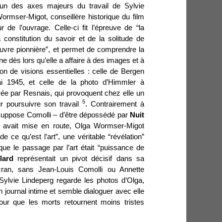
 un des axes majeurs du travail de Sylvie
Wormser-Migot, conseillère historique du film
de l’ouvrage. Celle-ci fit l’épreuve de “la
 constitution du savoir et de la solitude de
vre pionnière”, et permet de comprendre la
nne dès lors qu’elle a affaire à des images et à
ion de visions essentielles : celle de Bergen
ai 1945, et celle de la photo d’Himmler à
uvée par Resnais, qui provoquent chez elle un
5
ur poursuivre son travail
. Contrairement à
– suppose Comolli – d’être dépossédé par
Nuit
l avait mise en route, Olga Wormser-Migot
 ce qu’est l’art”, une véritable “révélation”
ue le passage par l’art était “puissance de
llard
représentait un pivot décisif dans sa
écran, sans Jean-Louis Comolli ou Annette
Sylvie Lindeperg regarde les photos d’Olga,
n journal intime et semble dialoguer avec elle
our que les morts retournent moins tristes