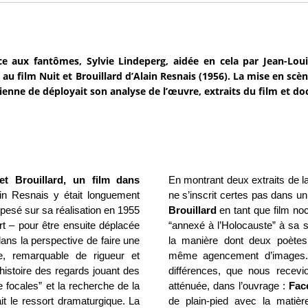
e aux fantômes, Sylvie Lindeperg, aidée en cela par Jean-Louis
 au film Nuit et Brouillard d’Alain Resnais (1956). La mise en scè
orienne de déployait son analyse de l’œuvre, extraits du film et 
et Brouillard, un film dans
En montrant deux extraits de l
in Resnais y était longuement
ne s’inscrit certes pas dans u
 pesé sur sa réalisation en 1955
Brouillard
en tant que film noci
rt – pour être ensuite déplacée
“annexé à l’Holocauste” à sa s
ans la perspective de faire une
la manière dont deux poètes
e, remarquable de rigueur et
même agencement d’images.
 histoire des regards jouant des
différences, que nous recev
 focales” et la recherche de la
atténuée, dans l’ouvrage :
Fac
ait le ressort dramaturgique. La
de plain-pied avec la mati