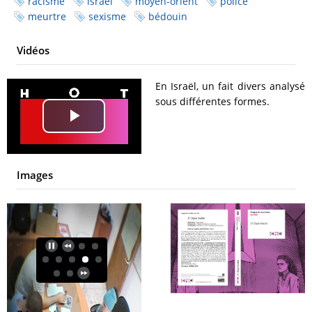
racisme
israël
moyen-orient
police
meurtre
sexisme
bédouin
Vidéos
En Israël, un fait divers analysé
sous différentes formes.
Play
Video
Images