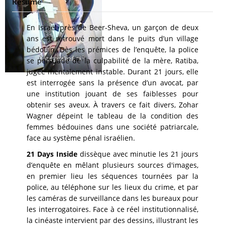
Résumé
En Israël près de Beer-Sheva, un garçon de deux
ans est retrouvé mort dans le puits d’un village
bédouin. Dès les prémices de l’enquête, la police
se persuade de la culpabilité de la mère, Ratiba,
jugée mentalement instable. Durant 21 jours, elle
est interrogée sans la présence d’un avocat, par
une institution jouant de ses faiblesses pour
obtenir ses aveux. À travers ce fait divers, Zohar
Wagner dépeint le tableau de la condition des
femmes bédouines dans une société patriarcale,
face au système pénal israélien.
21 Days Inside
dissèque avec minutie les 21 jours
d’enquête en mêlant plusieurs sources d'images,
en premier lieu les séquences tournées par la
police, au téléphone sur les lieux du crime, et par
les caméras de surveillance dans les bureaux pour
les interrogatoires. Face à ce réel institutionnalisé,
la cinéaste intervient par des dessins, illustrant les