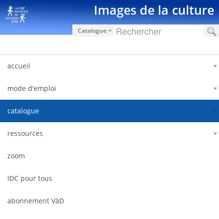
Saut au contenu
Images de la culture
Catalogue
accueil
mode d'emploi
catalogue
ressources
zoom
IDC pour tous
abonnement VàD