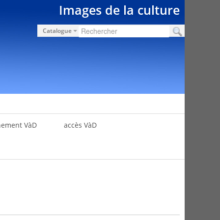
Images de la culture
Catalogue
nement VàD
accès VàD