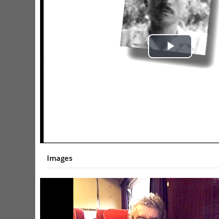
Play
Video
Images