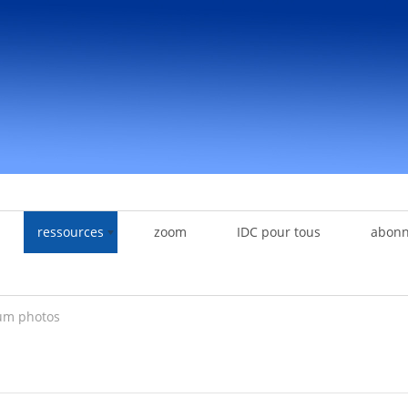
ressources
zoom
IDC pour tous
abon
um photos