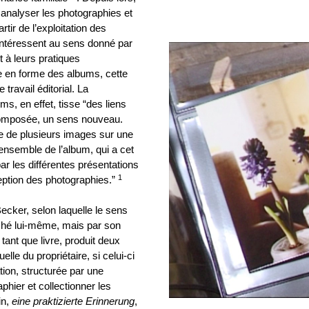
nalyser les photographies et
tir de l’exploitation des
’intéressent au sens donné par
 à leurs pratiques
e en forme des albums, cette
travail éditorial. La
s, en effet, tisse “des liens
 composée, un sens nouveau.
ce de plusieurs images sur une
nsemble de l’album, qui a cet
ar les différentes présentations
1
eption des photographies.”
Becker, selon laquelle le sens
iché lui-même, mais par son
 tant que livre, produit deux
elle du propriétaire, si celui-ci
ation, structurée par une
hier et collectionner les
in,
eine praktizierte Erinnerung
,