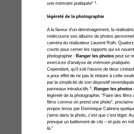
1
une mémoire pratiquée”
.
légèreté de la photographie
A la faveur d’un déménagement, la réalisatr
redécouvre ses albums de photos personnelles
caméra du réalisateur Laurent Roth. Quatorz
courts pour cerner les rapports qui se noue
photographie :
Ranger les photos
peut se r
exercices d’analyse de
mémoire pratiquée
.
Cependant, qu’il soit l’œuvre de deux cinéastes
a pour effet de ne pas le réduire à cette seul
par la simplicité de son dispositif revendiqu
4
panneaux introductifs
,
Ranger les photos
légèreté de la photographie. “Faire des film
films comme on prend une photo”, proclame L
propos tenus par Dominique Cabrera quelque
j’aime dans la photo, c’est que c’est léger. Auss
presque un battement de cils – et puis en m
là.”