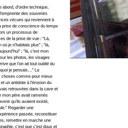
e abord, d’ordre technique,
l’empreinte des souvenirs
ences vécues qui reviennent à
la prise de conscience du temps
lors un processus de
s de la prise de vue : “Là,
 où je n’habitais plus” ; “là,
jourd’hui” ; “là, c’est mon
sur les photos, les visages
ive que l’on ait tout oublié du
quoi je pensais…” La
 les choses comme pour mieux
 et un antidote à l’érosion du
avais retrouvées dans la cave et
que mon père avait ramenés
uvenir qu’ils avaient existé,
cule.” Regarder une
expérience passée, reconstituer
ées, remettre en marche une
graphie, c’est que c’est doux et