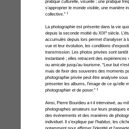
pratique culturelle, visuelle ; une pratique fr
s’approprier le monde visible, une manière 
1
collective.”
La photographie est présente dans la vie qu
e
depuis la seconde moitié du XIX
siècle. L’
accumulés depuis lors permet d’analyser à l
vue et leur évolution, les conditions d’exposit
transmission. Les photos privées sont tantôt
instantané ; elles retracent des expériences v
ou amicale jusqu’au tourisme. “Leur but n’est
mais de fixer des souvenirs des moments par
photographie privée peut être analysée sous t
présenter les albums, l’image de ce qu’elle m
1
photographier et de poser.”
Ainsi, Pierre Bourdieu a-t-il interviewé, au 
photographes
amateurs sur leurs pratiques e
des événements et des manières de photogra
individuel. Il s’explique par
l’habitus
, les clic
notamment pour affirmer l’identité et l’appar