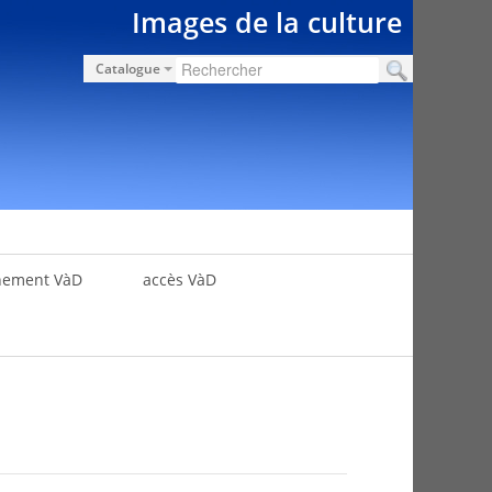
Images de la culture
Catalogue
nement VàD
accès VàD