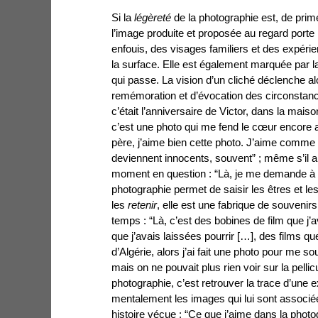
Si la
légèreté
de la photographie est, de prim
l’image produite et
proposée au regard porte 
enfouis, des visages familiers et des expéri
la surface. Elle est également marquée par 
qui passe. La vision d’un cliché déclenche a
remémoration et d’évocation des circonstance
c’était l’anniversaire de Victor, dans la maison
c’est une photo qui me fend le cœur encore au
père, j’aime bien cette photo. J’aime comme 
deviennent innocents, souvent” ; même s’il arr
moment en question : “Là, je me demande à 
photographie permet de saisir les êtres et
les
retenir
, elle est une fabrique de souvenirs
temps : “Là, c’est des bobines de film que j’
que j’avais laissées pourrir […], des films 
d’Algérie, alors j’ai fait une photo pour me so
mais on ne pouvait plus rien voir sur la pelli
photographie, c’est retrouver la trace d’une 
mentalement les images qui lui sont associ
histoire vécue : “Ce que j’aime dans la photo