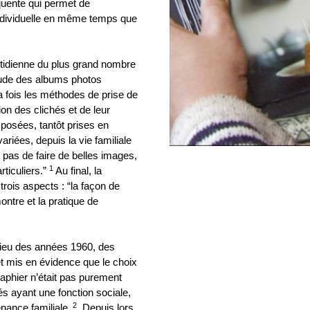
équente qui permet de
individuelle en même temps que
otidienne du plus grand nombre
étude des albums photos
a fois les méthodes de prise de
ion des clichés et de leur
 posées, tantôt prises en
ariées, depuis la vie familiale
 pas de faire de belles images,
1
ticuliers.”
Au final, la
rois aspects : “la façon de
ontre et la pratique de
milieu des années 1960, des
t mis en évidence que le choix
phier n’était pas purement
hés ayant une fonction sociale,
2
tenance familiale
. Depuis lors,