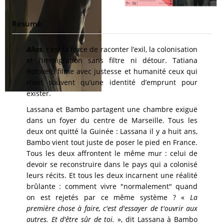
Résumé
Alias
,
c’est la force de raconter l’exil, la colonisation
et l’immigration sans filtre ni détour. Tatiana
Botovelo filme avec justesse et humanité ceux qui
n’ont souvent qu’une identité d’emprunt pour
exister.
Lassana et Bambo partagent une chambre exiguë
dans un foyer du centre de Marseille. Tous les
deux ont quitté la Guinée : Lassana il y a huit ans,
Bambo vient tout juste de poser le pied en France.
Tous les deux affrontent le même mur : celui de
devoir se reconstruire dans le pays qui a colonisé
leurs récits. Et tous les deux incarnent une réalité
brûlante : comment vivre "normalement" quand
on est rejetés par ce même système ? «
La
première chose à faire, c'est d'essayer de t'ouvrir aux
autres. Et d'être sûr de toi.
», dit Lassana à Bambo