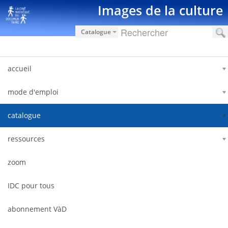
Saut au contenu
Images de la culture
Catalogue
accueil
mode d'emploi
catalogue
ressources
zoom
IDC pour tous
abonnement VàD