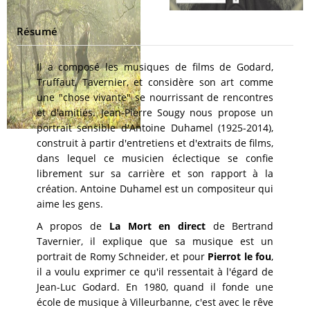
Résumé
Il a composé les musiques de films de Godard,
Truffaut, Tavernier, et considère son art comme
une "chose vivante" se nourrissant de rencontres
et d'amitiés. Jean-Pierre Sougy nous propose un
portrait sensible d'Antoine Duhamel (1925-2014),
construit à partir d'entretiens et d'extraits de films,
dans lequel ce musicien éclectique se confie
librement sur sa carrière et son rapport à la
création. Antoine Duhamel est un compositeur qui
aime les gens.
A propos de
La Mort en direct
de Bertrand
Tavernier, il explique que sa musique est un
portrait de Romy Schneider, et pour
Pierrot le fou
,
il a voulu exprimer ce qu'il ressentait à l'égard de
Jean-Luc Godard. En 1980, quand il fonde une
école de musique à Villeurbanne, c'est avec le rêve