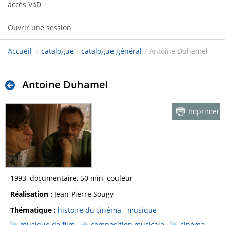
accès VàD
Ouvrir une session
Accueil
/
catalogue
/
catalogue général
/
Antoine Duhamel
Antoine Duhamel
Imprimer
1993, documentaire, 50 min, couleur
Réalisation :
Jean-Pierre Sougy
Thématique :
histoire du cinéma
musique
musique de film
composition musicale
cinéma