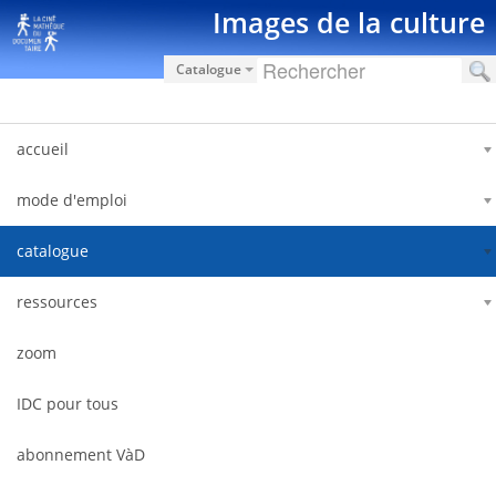
Saut au contenu
Images de la culture
Catalogue
accueil
mode d'emploi
catalogue
ressources
zoom
IDC pour tous
abonnement VàD