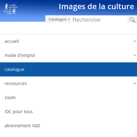
Saut au contenu
Images de la culture
Catalogue
accueil
mode d'emploi
catalogue
ressources
zoom
IDC pour tous
abonnement VàD