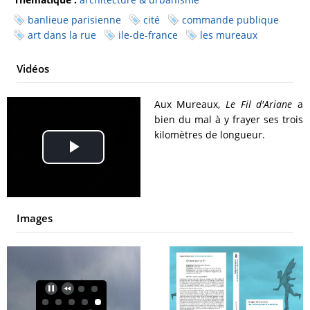
banlieue parisienne
cité
commande publique
art dans la rue
ile-de-france
les mureaux
Vidéos
Aux Mureaux,
Le Fil d'Ariane
a
bien du mal à y frayer ses trois
kilomètres de longueur.
Play
Video
Images