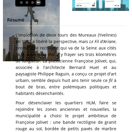
Résumé
L'implosion de deux tours des Mureaux (Yvelines)
en 1992 a libéré la perspective, mais
Le Fil d'Ariane
,
promenade rectiligne qui va de la Seine aux cités
HLM, a bien du mal à y frayer ses trois kilomètres
de longueur. La plasticienne Françoise Jolivet, qui,
associée à l'architecte Bernard Huet et au
paysagiste Philippe Raguin, a conçu ce projet d'art
urbain, semble depuis huit ans tenir seule ce
fil
à
bout de bras, entre polémiques politiques et
habitants désenchantés.
Pour désenclaver les quartiers HLM, faire se
rejoindre les zones anciennes et nouvelles, la
municipalité a choisi le projet ambitieux de
Françoise Jolivet : une bande rectiligne de granit
rouge au sol, bordée de petits pavés de marbre