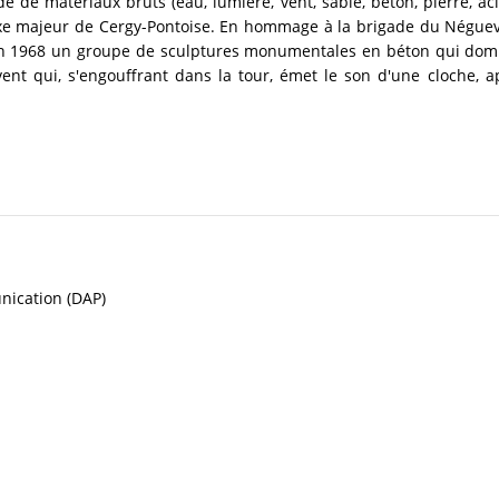
e de matériaux bruts (eau, lumière, vent, sable, béton, pierre, ac
xe majeur de Cergy-Pontoise. En hommage à la brigade du Néguev 
 en 1968 un groupe de sculptures monumentales en béton qui domi
vent qui, s'engouffrant dans la tour, émet le son d'une cloche,
nication (DAP)