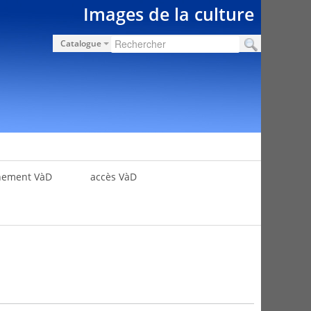
Images de la culture
Catalogue
nement VàD
accès VàD