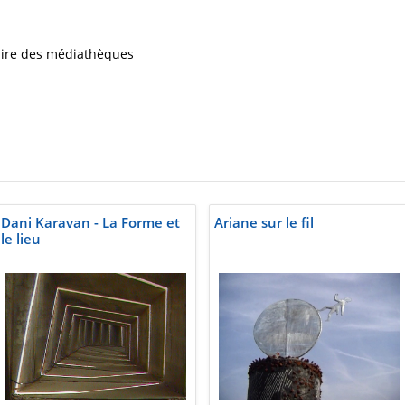
iaire des médiathèques
Dani Karavan - La Forme et
Ariane sur le fil
le lieu