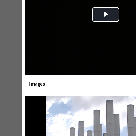
Play
Video
Images