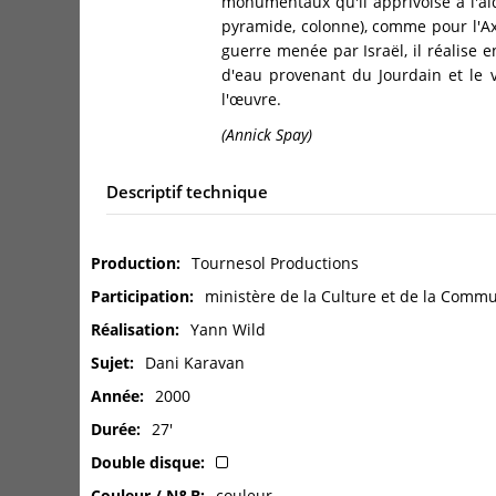
monumentaux qu'il apprivoise à l'aid
pyramide, colonne), comme pour l'A
guerre menée par Israël, il réalise
d'eau provenant du Jourdain et le 
l'œuvre.
(Annick Spay)
Descriptif technique
Production
Tournesol Productions
Participation
ministère de la Culture et de la Commu
Réalisation
Yann Wild
Sujet
Dani Karavan
Année
2000
Durée
27'
Double disque
Couleur / N&B
couleur