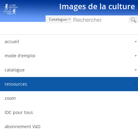
Saut au contenu
Images de la culture
Catalogue
accueil
mode d'emploi
catalogue
ressources
zoom
IDC pour tous
abonnement VàD