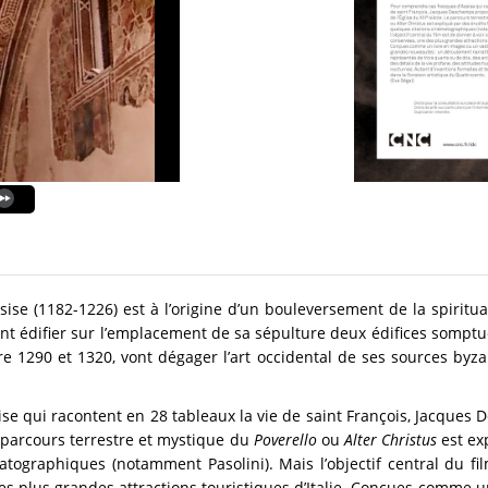
sise (1182-1226) est à l’origine d’un bouleversement de la spiritua
sant édifier sur l’emplacement de sa sépulture deux édifices sompt
re 1290 et 1320, vont dégager l’art occidental de ses sources byza
se qui racontent en 28 tableaux la vie de saint François, Jacque
 parcours terrestre et mystique du
Poverello
ou
Alter Christus
est exp
matographiques (notamment Pasolini). Mais l’objectif central du fi
s plus grandes attractions touristiques d’Italie. Conçues comme u