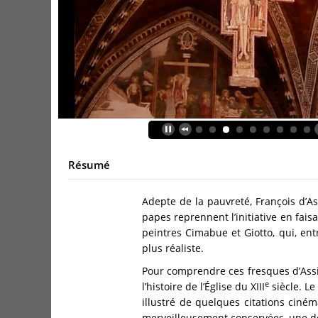
Résumé
Adepte de la pauvreté, François d’As
papes reprennent l’initiative en fai
peintres Cimabue et Giotto, qui, ent
plus réaliste.
Pour comprendre ces fresques d’Assi
e
l’histoire de l’Église du XIII
siècle. Le
illustré de quelques citations ciné
merveilleusement conservées, une de