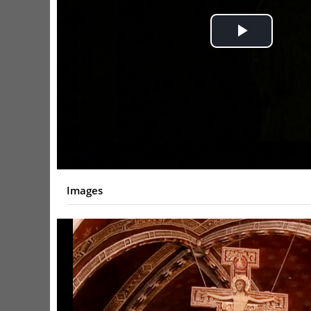
Play
Video
Images