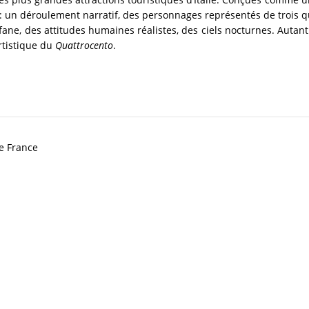
: un déroulement narratif, des personnages représentés de trois q
ofane, des attitudes humaines réalistes, des ciels nocturnes. Autan
rtistique du
Quattrocento
.
e France