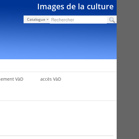
Images de la culture
Catalogue
nement VàD
accès VàD