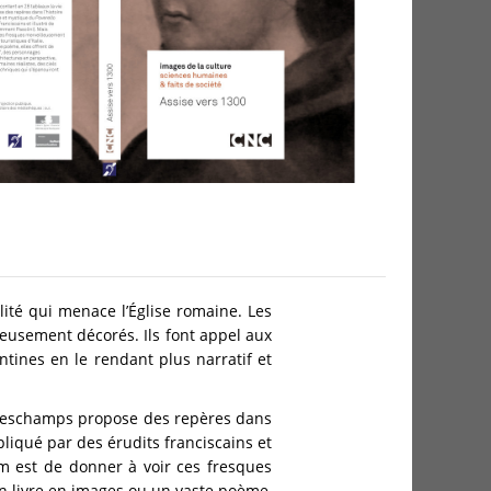
lité qui menace l’Église romaine. Les
ueusement décorés. Ils font appel aux
ntines en le rendant plus narratif et
s Deschamps propose des repères dans
liqué par des érudits franciscains et
lm est de donner à voir ces fresques
n livre en images ou un vaste poème,