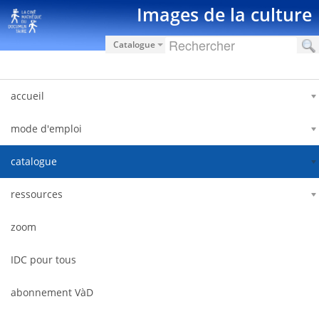
Saut au contenu
Images de la culture
Catalogue
accueil
mode d'emploi
catalogue
ressources
zoom
IDC pour tous
abonnement VàD