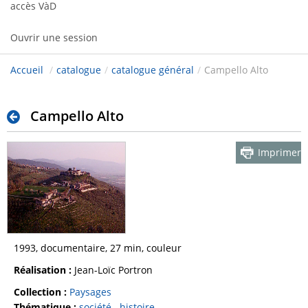
accès VàD
Ouvrir une session
Accueil
/
catalogue
/
catalogue général
/
Campello Alto
Campello Alto
Imprimer
1993, documentaire, 27 min, couleur
Réalisation :
Jean-Loïc Portron
Collection :
Paysages
Thématique :
société
histoire