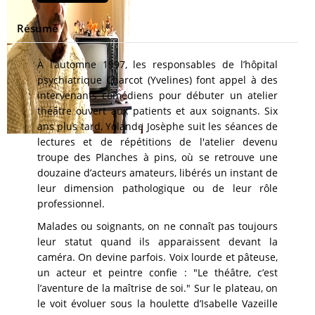
Résumé
À l’automne 1997, les responsables de l’hôpital
psychiatrique Charcot (Yvelines) font appel à des
intervenants comédiens pour débuter un atelier
théâtre ouvert aux patients et aux soignants. Six
ans plus tard, Yolande Josèphe suit les séances de
lectures et de répétitions de l'atelier devenu
troupe des Planches à pins, où se retrouve une
douzaine d’acteurs amateurs, libérés un instant de
leur dimension pathologique ou de leur rôle
professionnel.
Malades ou soignants, on ne connaît pas toujours
leur statut quand ils apparaissent devant la
caméra. On devine parfois. Voix lourde et pâteuse,
un acteur et peintre confie : "Le théâtre, c’est
l’aventure de la maîtrise de soi." Sur le plateau, on
le voit évoluer sous la houlette d’Isabelle Vazeille