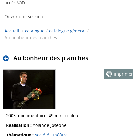
accès VàD
Ouvrir une session
Accueil
/
catalogue
/
catalogue général
/
Au bonheur des planches
Au bonheur des planches
Imprimer
2003, documentaire, 49 min, couleur
Réalisation :
Yolande Josèphe
Thématique :
société
théâtre