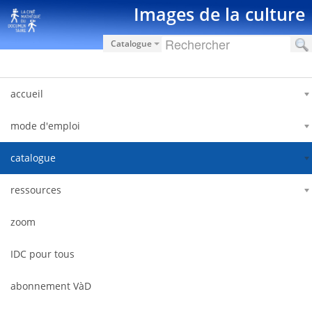
Saut au contenu
Images de la culture
Catalogue
accueil
mode d'emploi
catalogue
ressources
zoom
IDC pour tous
abonnement VàD