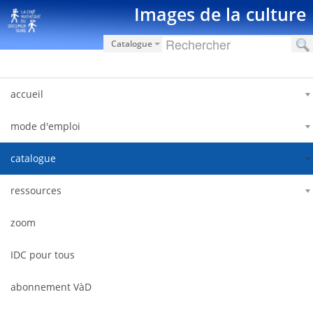
Saut au contenu
Images de la culture
Catalogue
accueil
mode d'emploi
catalogue
ressources
zoom
IDC pour tous
abonnement VàD