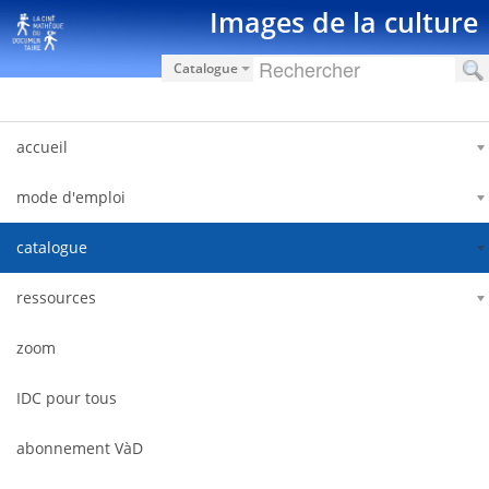
Saut au contenu
Images de la culture
Catalogue
accueil
mode d'emploi
catalogue
ressources
zoom
IDC pour tous
abonnement VàD