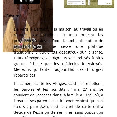
Résumé
De Paris à Bamako, à la maison, au travail ou en
réunion, Awa, Kadidja et Inna bravent les
pressions sociales et l'omerta ambiante autour de
l'excision, pour que cesse une pratique
traditionnelle aux effets désastreux sur la santé.
Leurs témoignages poignants sont relayés à plus
grande échelle par les médecins interviewés.
Médecins qui tentent aujourd'hui des chirurgies
réparatrices.
La caméra capte les visages, saisit les émotions,
les paroles et les non-dits : Inna, 27 ans, se
souvient de vacances dans la famille au Mali où, à
l'insu de ses parents, elle fut excisée ainsi que ses
sœurs ; pour Awa, c'est le chef de caste qui a
décidé de l'excision de ses filles, sans opposition