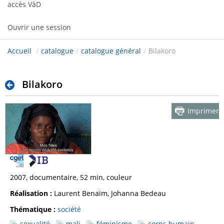
accès VàD
Ouvrir une session
Accueil
/
catalogue
/
catalogue général
/
Bilakoro
Bilakoro
Imprimer
2007, documentaire, 52 min, couleur
Réalisation :
Laurent Benaïm, Johanna Bedeau
Thématique :
société
sexualité
mali
féminisme
corps humain