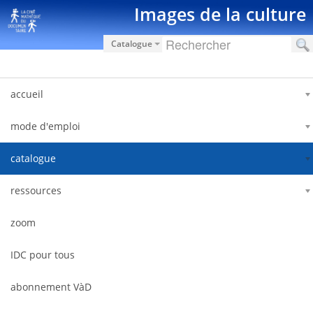
Saut au contenu
Images de la culture
Catalogue
accueil
mode d'emploi
catalogue
ressources
zoom
IDC pour tous
abonnement VàD