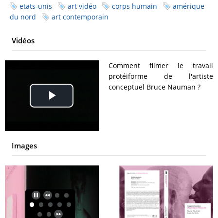
etats-unis
art vidéo
corps humain
amérique
du nord
art contemporain
Vidéos
Comment filmer le travail
protéiforme de l'artiste
conceptuel Bruce Nauman ?
Play
Video
Images