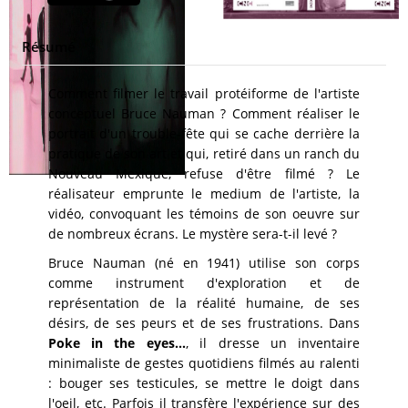
Résumé
Comment filmer le travail protéiforme de l'artiste
conceptuel Bruce Nauman ? Comment réaliser le
portrait d'un trouble-fête qui se cache derrière la
pratique de son art et qui, retiré dans un ranch du
Nouveau Mexique, refuse d'être filmé ? Le
réalisateur emprunte le medium de l'artiste, la
vidéo, convoquant les témoins de son oeuvre sur
de nombreux écrans. Le mystère sera-t-il levé ?
Bruce Nauman (né en 1941) utilise son corps
comme instrument d'exploration et de
représentation de la réalité humaine, de ses
désirs, de ses peurs et de ses frustrations. Dans
Poke in the eyes...
, il dresse un inventaire
minimaliste de gestes quotidiens filmés au ralenti
: bouger ses testicules, se mettre le doigt dans
l'oeil, etc. Parfois il transfère l'expérience sur des