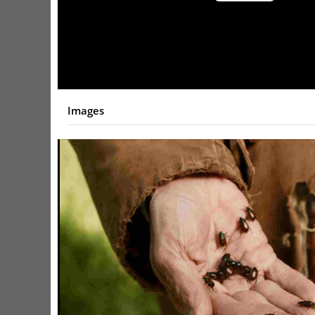
Play
Video
Images