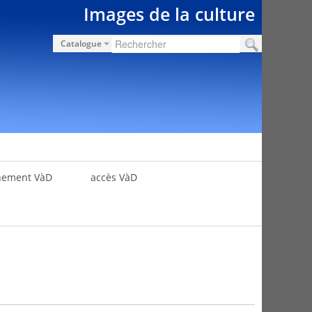
Images de la culture
Catalogue
nement VàD
accès VàD