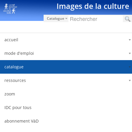
Saut au contenu
Images de la culture
Catalogue
accueil
mode d'emploi
catalogue
ressources
zoom
IDC pour tous
abonnement VàD