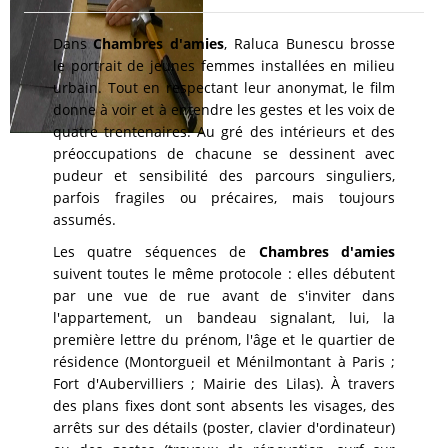
Dans
Chambres d'amies
, Raluca Bunescu brosse
le portrait de jeunes femmes installées en milieu
urbain. Tout en respectant leur anonymat, le film
donne à voir et à entendre les gestes et les voix de
quatre trentenaires. Au gré des intérieurs et des
préoccupations de chacune se dessinent avec
pudeur et sensibilité des parcours singuliers,
parfois fragiles ou précaires, mais toujours
assumés.
Les quatre séquences de
Chambres d'amies
suivent toutes le même protocole : elles débutent
par une vue de rue avant de s'inviter dans
l'appartement, un bandeau signalant, lui, la
première lettre du prénom, l'âge et le quartier de
résidence (Montorgueil et Ménilmontant à Paris ;
Fort d'Aubervilliers ; Mairie des Lilas). À travers
des plans fixes dont sont absents les visages, des
arrêts sur des détails (poster, clavier d'ordinateur)