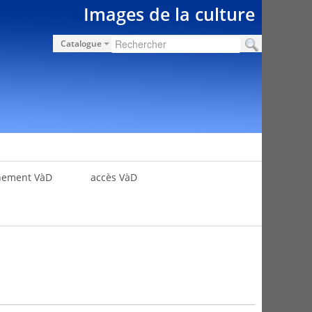
Images de la culture
Catalogue
nement VàD
accès VàD