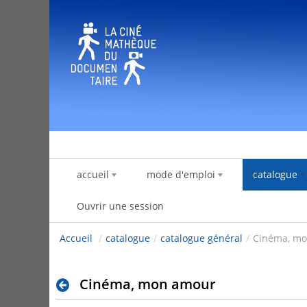
Saut au contenu
accueil
mode d'emploi
catalogue
Ouvrir une session
Accueil
/
catalogue
/
catalogue général
/
Cinéma, m
Cinéma, mon amour