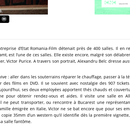
reprise d’Etat Romania-Film détenait près de 400 salles. Il en r
Neamt, est l’une de ces salles. Elle existe encore, malgré son déla
r, Victor Purice. A travers son portrait, Alexandru Belc dresse aus
vive : aller dans les souterrains réparer le chauffage, passer à la tél
r des films en DVD. Il se souvient avec nostalgie des 907 ticke
Aujourd’hui, ses deux employées apportent thés chauds et couvertur
e pour obtenir rendez-vous et aides. Il visite une salle en Al
il ne peut transporter, ou rencontre à Bucarest une représenta
 famille émigrée en Italie, Victor ne se bat encore que pour ses e
copie 35mm d’un western qu’il identifie dès la première vignette, 
sa salle fantôme.