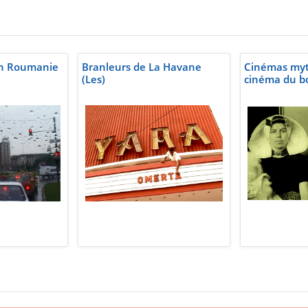
 en Roumanie
Branleurs de La Havane
Cinémas myth
(Les)
cinéma du b