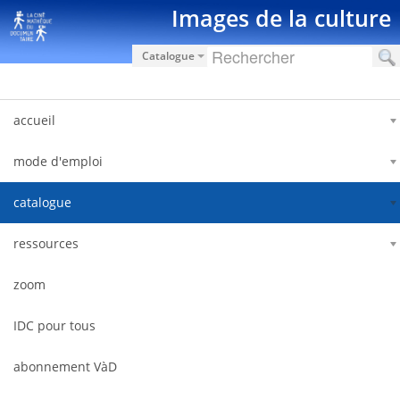
Saut au contenu
Images de la culture
Catalogue
accueil
mode d'emploi
catalogue
ressources
zoom
IDC pour tous
abonnement VàD