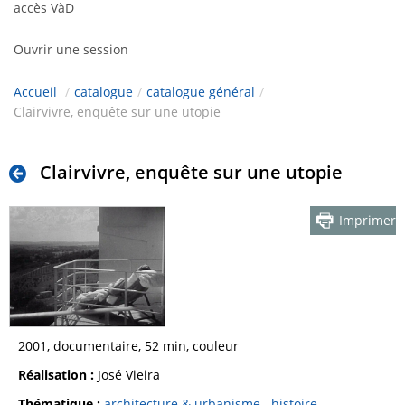
accès VàD
Ouvrir une session
Accueil
/
catalogue
/
catalogue général
/
Clairvivre, enquête sur une utopie
Clairvivre, enquête sur une utopie
Imprimer
2001, documentaire, 52 min, couleur
Réalisation :
José Vieira
Thématique :
architecture & urbanisme
histoire