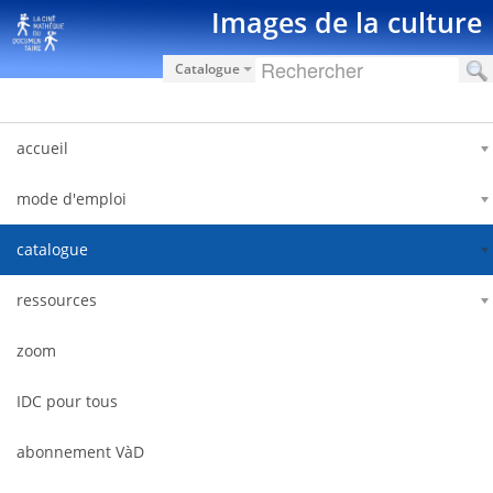
Saut au contenu
Images de la culture
Catalogue
accueil
mode d'emploi
catalogue
ressources
zoom
IDC pour tous
abonnement VàD