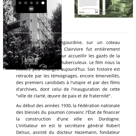
Résumé
En pleine forêt périgourdine, sur un coteau
ensoleillé, la cité de Clairvivre fut entièrement
construite en 1933 pour accueillir les gazés de la
Grande Guerre et les tuberculeux. Le film nous la
montre peu changée aujourd'hui. Son histoire est
retracée par les témoignages, encore émerveillés,
des premiers candidats à l'utopie et par des films
d'archives, dont celui de l'inauguration de cette
"ville de clarté, œuvre de paix et de fraternité".
Au début des années 1930, la Fédération nationale
des blessés du poumon convainc l'État de financer
la construction d'une ville en Dordogne.
L'initiateur en est le secrétaire général Robert
Delsuc, assisté du docteur Hazemann, fondateur