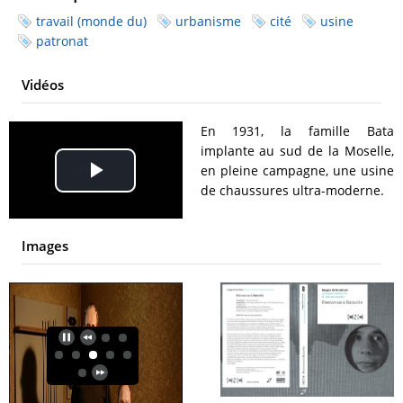
travail (monde du)
urbanisme
cité
usine
patronat
Vidéos
En 1931, la famille Bata
implante au sud de la Moselle,
en pleine campagne, une usine
Play
de chaussures ultra-moderne.
Video
Images