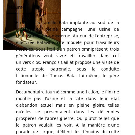
Résumé
En 1931, la famille Bata implante au sud de la
Moselle, en pleine campagne, une usine de
chaussures ultra-moderne. Autour de l’entreprise,
elle crée Bataville, cité modèle pour travailleurs
modèles. Sous l’œil d’un patron omniprésent, trois
générations vont vivre et travailler dans cet
univers clos. François Caillat propose une visite de
cette utopie patronale, sous la conduite
fictionnelle de Tomas Bata lui-même, le père
fondateur.
Documentaire tourné comme une fiction, le film ne
montre pas l’usine et la cité dans leur état
d’abandon actuel mais en pleine gloire, telles
qu’elles se présentaient dans les décennies
prospères de l’après-guerre. Ou plutôt telles que
le patron voulait les voir. A la manière d’une
parade de cirque, défilent les témoins de cette