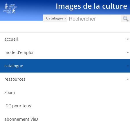
Saut au contenu
Images de la culture
Catalogue
accueil
mode d'emploi
catalogue
ressources
zoom
IDC pour tous
abonnement VàD